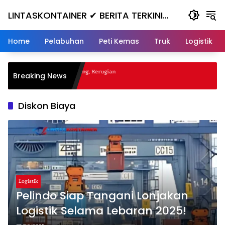
Skip
LINTASKONTAINER ✔ BERITA TERKINI
to
content
KONTAINER TERBARU HARI INI
Home
Pelabuhan
Peti Kemas
Truk
Logistik
al Nanjak, Masuk ke Jurang, Kerugian
Breaking News
a
Diskon Biaya
Logistik
Pelindo Siap Tangani Lonjakan
Logistik Selama Lebaran 2025!