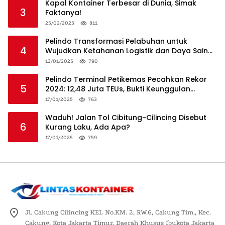
Kapal Kontainer Terbesar di Dunia, Simak
3
Faktanya!
25/02/2025
811
Pelindo Transformasi Pelabuhan untuk
4
Wujudkan Ketahanan Logistik dan Daya Saing
Global
13/01/2025
790
Pelindo Terminal Petikemas Pecahkan Rekor
5
2024: 12,48 Juta TEUs, Bukti Keunggulan
Logistik Nasional
17/01/2025
763
Waduh! Jalan Tol Cibitung-Cilincing Disebut
6
Kurang Laku, Ada Apa?
17/01/2025
759
Jl. Cakung Cilincing KEL No.KM. 2, RW.6, Cakung Tim., Kec.
Cakung, Kota Jakarta Timur, Daerah Khusus Ibukota Jakarta