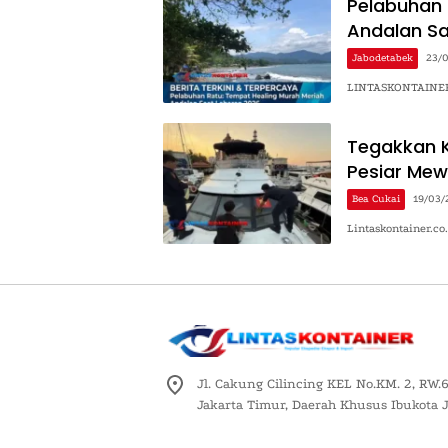
Pelabuhan 
Andalan Sa
Jabodetabek
23/
LINTASKONTAINER.C
Tegakkan Ke
Pesiar Mew
Bea Cukai
19/03/
Lintaskontainer.co
Jl. Cakung Cilincing KEL No.KM. 2, RW.6
Jakarta Timur, Daerah Khusus Ibukota 