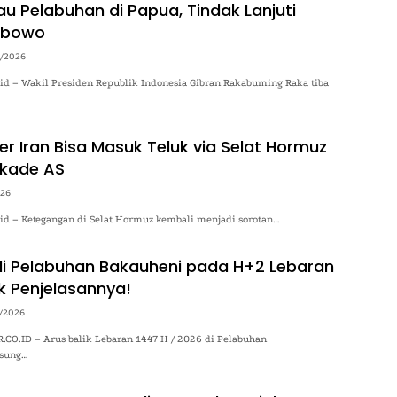
au Pelabuhan di Papua, Tindak Lanjuti
abowo
/2026
.id – Wakil Presiden Republik Indonesia Gibran Rakabuming Raka tiba
er Iran Bisa Masuk Teluk via Selat Hormuz
okade AS
026
.id – Ketegangan di Selat Hormuz kembali menjadi sorotan…
 di Pelabuhan Bakauheni pada H+2 Lebaran
k Penjelasannya!
/2026
O.ID – Arus balik Lebaran 1447 H / 2026 di Pelabuhan
gsung…