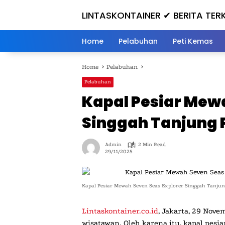
Skip
LINTASKONTAINER ✔ BERITA TER
to
content
HARI INI
Home
Pelabuhan
Peti Kemas
Home
Pelabuhan
Pelabuhan
Kapal Pesiar Mew
Singgah Tanjung 
Admin
2 Min Read
29/11/2025
Kapal Pesiar Mewah Seven Seas Explorer Singgah Tanjun
Lintaskontainer.co.id
, Jakarta, 29 Nov
wisatawan. Oleh karena itu, kapal pesi