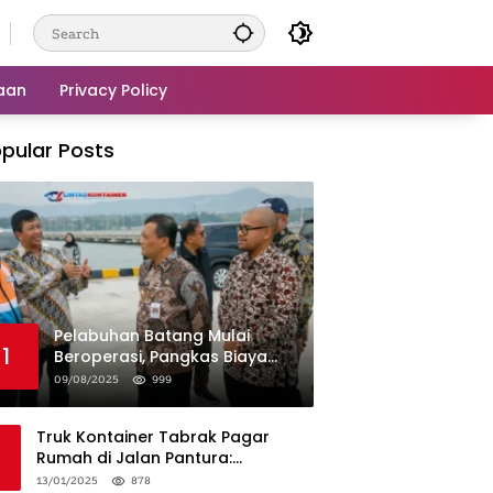
aan
Privacy Policy
pular Posts
Pelabuhan Batang Mulai
1
Beroperasi, Pangkas Biaya
Logistik Industri!
09/08/2025
999
Truk Kontainer Tabrak Pagar
Rumah di Jalan Pantura:
Kronologi dan Langkah
13/01/2025
878