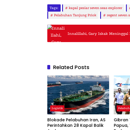
Tags:
kapal pesiar seven seas explorer
Pelabuhan Tanjung Priok
regent seven s
Innalillahi, Gary Iskak Meninggal
Related Posts
Logistik
Pelabu
Blokade Pelabuhan Iran, AS
Gibran 
Perintahkan 28 Kapal Balik
Papua, 