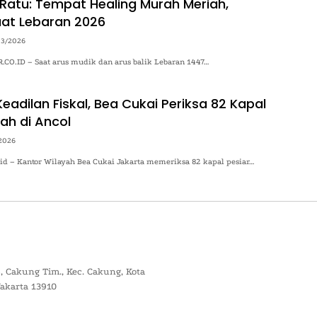
Ratu: Tempat Healing Murah Meriah,
at Lebaran 2026
03/2026
O.ID – Saat arus mudik dan arus balik Lebaran 1447…
adilan Fiskal, Bea Cukai Periksa 82 Kapal
ah di Ancol
2026
.id – Kantor Wilayah Bea Cukai Jakarta memeriksa 82 kapal pesiar…
, Cakung Tim., Kec. Cakung, Kota
Jakarta 13910