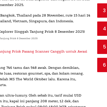
Desember 2025.
3
 Bangkok, Thailand pada 28 November, rute 15 hari 14
hailand, Vietnam, Singapura, dan Indonesia.
4
Tanjung Priok 8 Desember 2025!
5
njung Priok Pasang Scanner Canggih untuk Awasi
6
pung 746 tamu dan 548 awak. Dengan demikian,
ite luas, restoran gourmet, spa, dan kolam renang.
telah MS The World Oktober lalu. Karena itu,
rta.
n ultra-luxury. Oleh sebab itu, tarif mulai USD
n itu, kapal ini panjang 208 meter, 12 dek, dan
h Tanjung Priok pukul 08:00-18:00 WIB, wisatawan