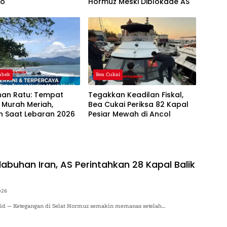
wo
Hormuz Meski Diblokade AS
abek
Bea Cukai
han Ratu: Tempat
Tegakkan Keadilan Fiskal,
 Murah Meriah,
Bea Cukai Periksa 82 Kapal
n Saat Lebaran 2026
Pesiar Mewah di Ancol
abuhan Iran, AS Perintahkan 28 Kapal Balik
026
o.id — Ketegangan di Selat Hormuz semakin memanas setelah…