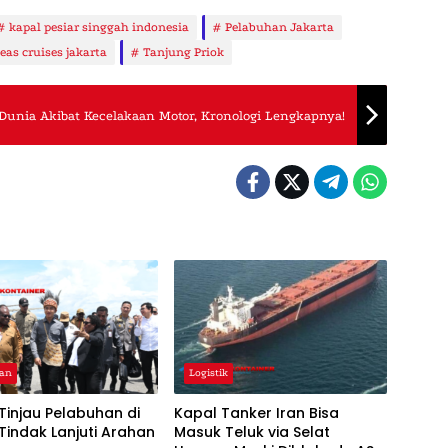
kapal pesiar singgah indonesia
Pelabuhan Jakarta
eas cruises jakarta
Tanjung Priok
 Dunia Akibat Kecelakaan Motor, Kronologi Lengkapnya!
han
Logistik
Tinjau Pelabuhan di
Kapal Tanker Iran Bisa
Tindak Lanjuti Arahan
Masuk Teluk via Selat