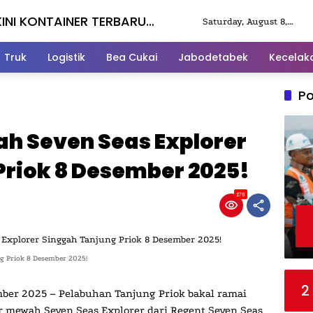
KINI KONTAINER TERBARU
Saturday, August 8,
2026
Truk
Logistik
Bea Cukai
Jabodetabek
Kecelak
Po
ah Seven Seas Explorer
Priok 8 Desember 2025!
178
g Priok 8 Desember 2025!
2
ember 2025 – Pelabuhan Tanjung Priok
bakal ramai
ar mewah Seven Seas Explorer dari Regent Seven Seas