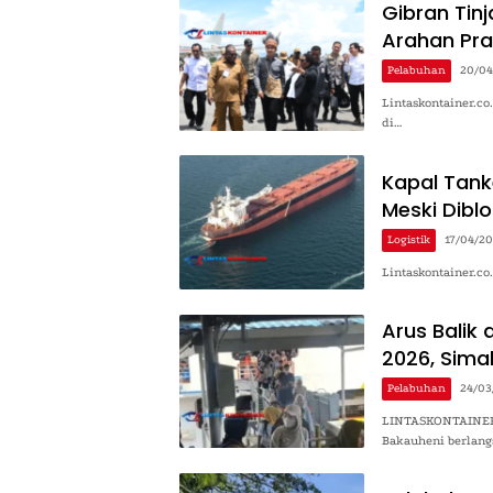
Gibran Tinj
Arahan Pr
Pelabuhan
20/04
Lintaskontainer.co
di…
Kapal Tank
Meski Dibl
Logistik
17/04/2
Lintaskontainer.co
Arus Balik
2026, Sima
Pelabuhan
24/03
LINTASKONTAINER.C
Bakauheni berlan