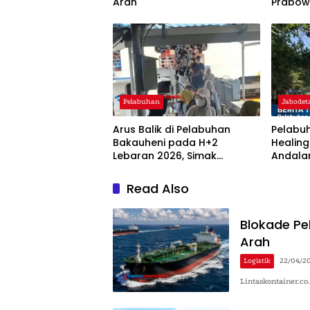
Arah
Prabo
Pelabuhan
Jabodet
Arus Balik di Pelabuhan
Pelabu
Bakauheni pada H+2
Healing
Lebaran 2026, Simak
Andala
Penjelasannya!
Read Also
Blokade Pel
Arah
Logistik
22/04/2
Lintaskontainer.c