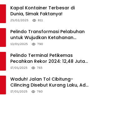
Penanganan
Kapal Kontainer Terbesar di
Dunia, Simak Faktanya!
25/02/2025
811
Pelindo Transformasi Pelabuhan
untuk Wujudkan Ketahanan
Logistik dan Daya Saing Global
13/01/2025
790
Pelindo Terminal Petikemas
Pecahkan Rekor 2024: 12,48 Juta
TEUs, Bukti Keunggulan Logistik
17/01/2025
765
Nasional
Waduh! Jalan Tol Cibitung-
Cilincing Disebut Kurang Laku, Ada
Apa?
17/01/2025
760