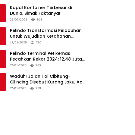
Penanganan
Kapal Kontainer Terbesar di
Dunia, Simak Faktanya!
25/02/2025
808
Pelindo Transformasi Pelabuhan
untuk Wujudkan Ketahanan
Logistik dan Daya Saing Global
13/01/2025
790
Pelindo Terminal Petikemas
Pecahkan Rekor 2024: 12,48 Juta
TEUs, Bukti Keunggulan Logistik
17/01/2025
763
Nasional
Waduh! Jalan Tol Cibitung-
Cilincing Disebut Kurang Laku, Ada
Apa?
17/01/2025
759