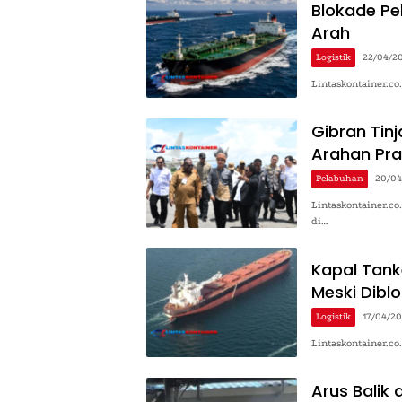
Blokade Pel
Arah
Logistik
22/04/2
Lintaskontainer.c
Gibran Tinj
Arahan Pr
Pelabuhan
20/04
Lintaskontainer.co
di…
Kapal Tank
Meski Dibl
Logistik
17/04/2
Lintaskontainer.co
Arus Balik