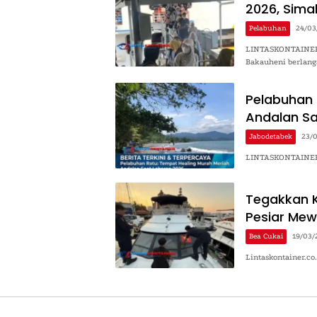
2026, Sima
Pelabuhan
24/03
LINTASKONTAINER.C
Bakauheni berlan
Pelabuhan 
Andalan Sa
Jabodetabek
23/
LINTASKONTAINER.C
Tegakkan Ke
Pesiar Mew
Bea Cukai
19/03/
Lintaskontainer.co