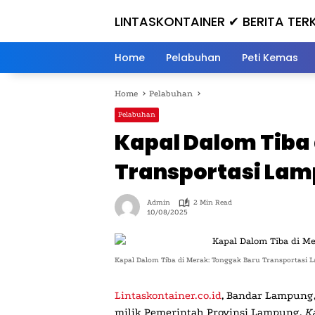
Skip
LINTASKONTAINER ✔ BERITA TERK
to
content
Home
Pelabuhan
Peti Kemas
Home
Pelabuhan
Pelabuhan
Kapal Dalom Tiba
Transportasi La
Admin
2 Min Read
10/08/2025
Kapal Dalom Tiba di Merak: Tonggak Baru Transportasi 
Lintaskontainer.co.id
,
Bandar Lampung,
milik Pemerintah Provinsi Lampung,
Ka