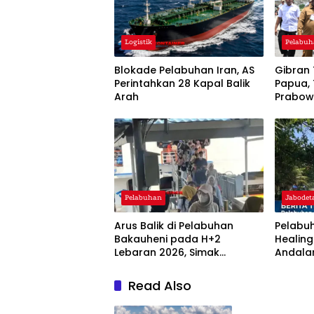
Logistik
Pelabu
Blokade Pelabuhan Iran, AS
Gibran 
Perintahkan 28 Kapal Balik
Papua, 
Arah
Prabo
Pelabuhan
Jabodet
Arus Balik di Pelabuhan
Pelabu
Bakauheni pada H+2
Healing
Lebaran 2026, Simak
Andala
Penjelasannya!
Read Also