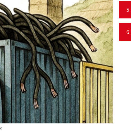
5
6
57