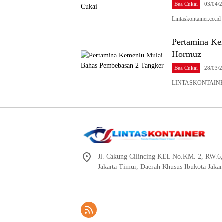
Bea Cukai
03/04/
Lintaskontainer.co.
Pertamina Ke
Hormuz
Bea Cukai
28/03/
LINTASKONTAINER.C
Jl. Cakung Cilincing KEL No.KM. 2, RW.6
Jakarta Timur, Daerah Khusus Ibukota Jaka