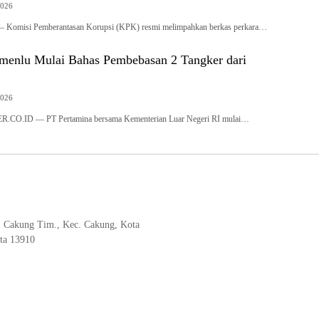
2026
id – Komisi Pemberantasan Korupsi (KPK) resmi melimpahkan berkas perkara…
menlu Mulai Bahas Pembebasan 2 Tangker dari
2026
O.ID — PT Pertamina bersama Kementerian Luar Negeri RI mulai…
, Cakung Tim., Kec. Cakung, Kota
rta 13910