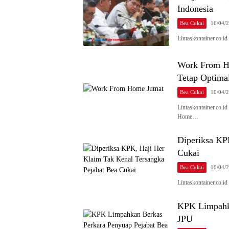
Indonesia
Bea Cukai
16/04/
Lintaskontainer.co.
Work From Ho
Tetap Optima
Bea Cukai
10/04/
Lintaskontainer.co.i
Home…
Diperiksa KP
Cukai
Bea Cukai
10/04/
Lintaskontainer.co.i
KPK Limpahka
JPU