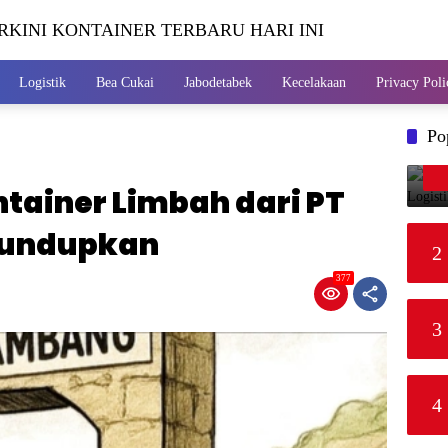
RKINI KONTAINER TERBARU HARI INI
Logistik
Bea Cukai
Jabodetabek
Kecelakaan
Privacy Poli
Po
tainer Limbah dari PT
lundupkan
2
377
3
4