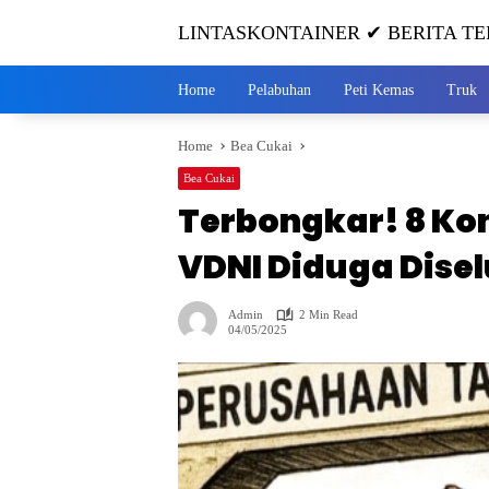
Skip
LINTASKONTAINER ✔ BERITA TE
to
content
Home
Pelabuhan
Peti Kemas
Truk
Home
Bea Cukai
Bea Cukai
Terbongkar! 8 Kon
VDNI Diduga Dise
Admin
2 Min Read
04/05/2025