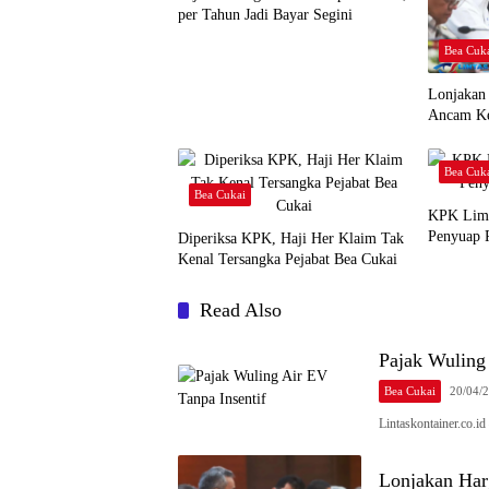
per Tahun Jadi Bayar Segini
Bea Cuk
Lonjakan
Ancam Ke
Bea Cuk
Bea Cukai
KPK Limp
Penyuap 
Diperiksa KPK, Haji Her Klaim Tak
Kenal Tersangka Pejabat Bea Cukai
Read Also
Pajak Wuling 
Bea Cukai
20/04/
Lintaskontainer.co.
Lonjakan Ha