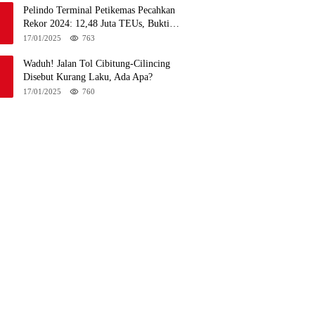
Pelindo Terminal Petikemas Pecahkan
Rekor 2024: 12,48 Juta TEUs, Bukti
Keunggulan Logistik Nasional
17/01/2025
763
Waduh! Jalan Tol Cibitung-Cilincing
Disebut Kurang Laku, Ada Apa?
17/01/2025
760