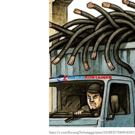
https://x.com/KucengTerbanggg/status/19188357040016591