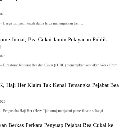
2026
id – Harga minyak mentah dunia terus menunjukkan tren…
me Jumat, Bea Cukai Jamin Pelayanan Publik
l
2026
d – Direktorat Jenderal Bea dan Cukai (DJBC) menerapkan kebijakan Work From
K, Haji Her Klaim Tak Kenal Tersangka Pejabat Bea
2026
d – Pengusaha Haji Her (Hery Tjahjono) menjalani pemeriksaan sebagai…
n Berkas Perkara Penyuap Pejabat Bea Cukai ke