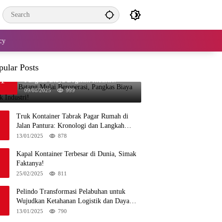
cy
pular Posts
Pelabuhan Batang Mulai Beroperasi,
1
Pangkas Biaya Logistik Industri!
09/08/2025
999
Truk Kontainer Tabrak Pagar Rumah di
Jalan Pantura: Kronologi dan Langkah
Penanganan
13/01/2025
878
Kapal Kontainer Terbesar di Dunia, Simak
Faktanya!
25/02/2025
811
Pelindo Transformasi Pelabuhan untuk
Wujudkan Ketahanan Logistik dan Daya
Saing Global
13/01/2025
790