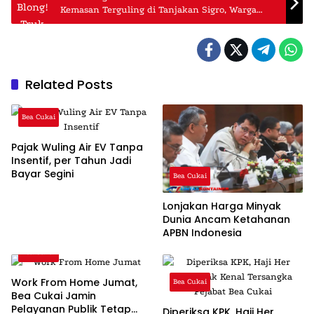
Kemasan Terguling di Tanjakan Sigro, Warga
Heboh!
Related Posts
Bea Cukai
Pajak Wuling Air EV Tanpa
Insentif, per Tahun Jadi
Bayar Segini
Bea Cukai
Lonjakan Harga Minyak
Dunia Ancam Ketahanan
APBN Indonesia
Bea Cukai
Work From Home Jumat,
Bea Cukai
Bea Cukai Jamin
Pelayanan Publik Tetap
Diperiksa KPK, Haji Her