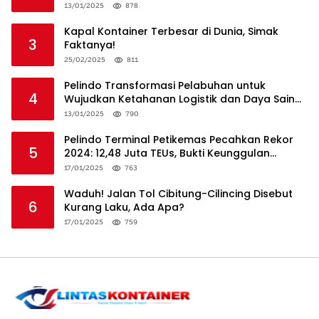
13/01/2025
878
Kapal Kontainer Terbesar di Dunia, Simak
3
Faktanya!
25/02/2025
811
Pelindo Transformasi Pelabuhan untuk
4
Wujudkan Ketahanan Logistik dan Daya Saing
Global
13/01/2025
790
Pelindo Terminal Petikemas Pecahkan Rekor
5
2024: 12,48 Juta TEUs, Bukti Keunggulan
Logistik Nasional
17/01/2025
763
Waduh! Jalan Tol Cibitung-Cilincing Disebut
6
Kurang Laku, Ada Apa?
17/01/2025
759