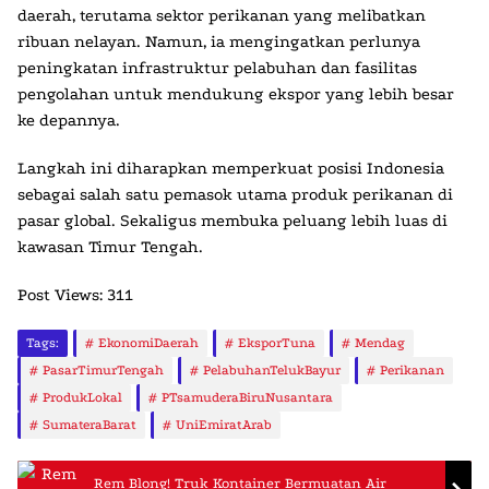
daerah, terutama sektor perikanan yang melibatkan
ribuan nelayan. Namun, ia mengingatkan perlunya
peningkatan infrastruktur pelabuhan dan fasilitas
pengolahan untuk mendukung ekspor yang lebih besar
ke depannya.
Langkah ini diharapkan memperkuat posisi Indonesia
sebagai salah satu pemasok utama produk perikanan di
pasar global. Sekaligus membuka peluang lebih luas di
kawasan Timur Tengah.
Post Views:
311
Tags:
EkonomiDaerah
EksporTuna
Mendag
PasarTimurTengah
PelabuhanTelukBayur
Perikanan
ProdukLokal
PTsamuderaBiruNusantara
SumateraBarat
UniEmiratArab
Rem Blong! Truk Kontainer Bermuatan Air