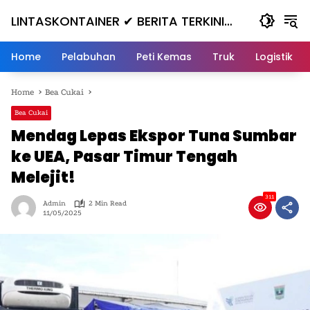
Skip
LINTASKONTAINER ✔ BERITA TERKINI
to
content
KONTAINER TERBARU HARI INI
Home
Pelabuhan
Peti Kemas
Truk
Logistik
Home
Bea Cukai
Bea Cukai
Mendag Lepas Ekspor Tuna Sumbar
ke UEA, Pasar Timur Tengah
Melejit!
311
Admin
2 Min Read
11/05/2025