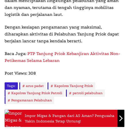
dalam menciptakan lingkungan pelabuhan yang aman
dan nyaman, terutama di tengah tingginya mobilitas
logistik dan perjalanan laut.
Dengan kesiapan pengamanan yang maksimal,
diharapkan aktivitas di Pelabuhan Tanjung Priok dapat
berjalan lancar tanpa kendala berarti.
Baca Juga:
PTP Tanjung Priok Kebanjiran Aktivitas Non-
Petikemas Selama Lebaran
Post Views:
308
Tags:
arus padat
Kapolres Tanjung Priok
Kapolres Tanjung Priok Patroli
patroli pelabuhan
Pengamanan Pelabuhan
Impor Migas & Pangan dari AS Aman? Pengusaha
Yakin Indonesia Tetap Untung!