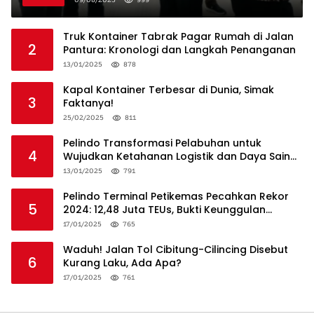
Truk Kontainer Tabrak Pagar Rumah di Jalan
2
Pantura: Kronologi dan Langkah Penanganan
13/01/2025
878
Kapal Kontainer Terbesar di Dunia, Simak
3
Faktanya!
25/02/2025
811
Pelindo Transformasi Pelabuhan untuk
4
Wujudkan Ketahanan Logistik dan Daya Saing
Global
13/01/2025
791
Pelindo Terminal Petikemas Pecahkan Rekor
5
2024: 12,48 Juta TEUs, Bukti Keunggulan
Logistik Nasional
17/01/2025
765
Waduh! Jalan Tol Cibitung-Cilincing Disebut
6
Kurang Laku, Ada Apa?
17/01/2025
761