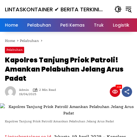
Skip
LINTASKONTAINER ✔ BERITA TERKINI
to
content
KONTAINER TERBARU HARI INI
Home
Pelabuhan
Peti Kemas
Truk
Logistik
Home
Pelabuhan
Pelabuhan
Kapolres Tanjung Priok Patroli!
Amankan Pelabuhan Jelang Arus
Padat
308
Admin
2 Min Read
19/04/2025
Kapolres Tanjung Priok Patroli! Amankan Pelabuhan Jelang Arus Padat
Lintaskontainer.co.id
,
Jakarta, 19 April 2025 –
Kapolres