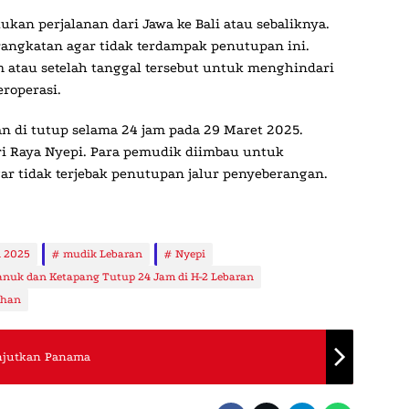
ukan perjalanan dari
Jawa ke Bali atau sebaliknya
.
angkatan agar tidak terdampak penutupan ini.
 atau setelah tanggal tersebut untuk menghindari
roperasi.
an
di tutup selama 24 jam
pada
29 Maret 2025
.
ri Raya Nyepi. Para pemudik diimbau untuk
ar tidak terjebak penutupan jalur penyeberangan.
n 2025
mudik Lebaran
Nyepi
anuk dan Ketapang Tutup 24 Jam di H-2 Lebaran
uhan
anjutkan Panama