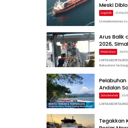
Meski Dibl
Logistik
17/04/2
Lintaskontainer.co
Arus Balik
2026, Sima
Pelabuhan
24/03
LINTASKONTAINER.C
Bakauheni berlan
Pelabuhan 
Andalan Sa
Jabodetabek
23/
LINTASKONTAINER.C
Tegakkan Ke
Pesiar Mew