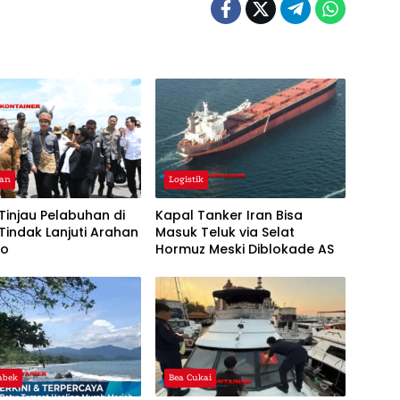
han
Logistik
Tinjau Pelabuhan di
Kapal Tanker Iran Bisa
Tindak Lanjuti Arahan
Masuk Teluk via Selat
wo
Hormuz Meski Diblokade AS
abek
Bea Cukai