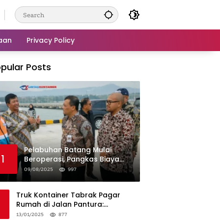
aan
Privacy Policy
pular Posts
Pelabuhan Batang Mulai
1
Beroperasi, Pangkas Biaya
Logistik Industri!
09/08/2025
997
Truk Kontainer Tabrak Pagar
Rumah di Jalan Pantura:
Kronologi dan Langkah
13/01/2025
877