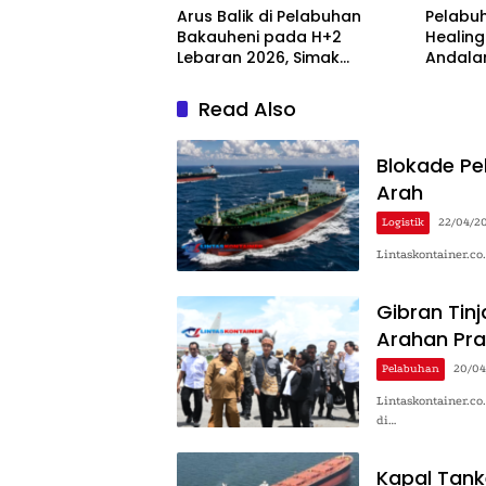
Arus Balik di Pelabuhan
Pelabu
Bakauheni pada H+2
Healing
Lebaran 2026, Simak
Andala
Penjelasannya!
Read Also
Blokade Pel
Arah
Logistik
22/04/2
Lintaskontainer.c
Gibran Tinj
Arahan Pr
Pelabuhan
20/04
Lintaskontainer.co
di…
Kapal Tank