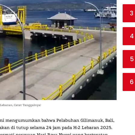
3
4
5
6
Lebaran, Catat Tanggalnya!
esmi mengumumkan bahwa
Pelabuhan Gilimanuk, Bali,
 akan
di tutup selama 24 jam
pada
H-2 Lebaran 2025
.
ormati perayaan
Hari Raya Nyepi
yang bertepatan