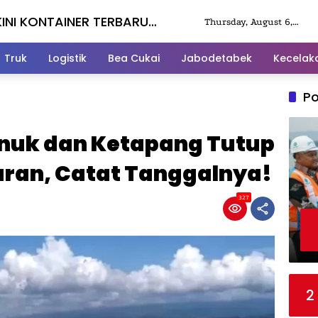
KINI KONTAINER TERBARU
Thursday, August 6,
2026
Truk
Logistik
Bea Cukai
Jabodetabek
Kecelak
Po
nuk dan Ketapang Tutup
aran, Catat Tanggalnya!
327
2