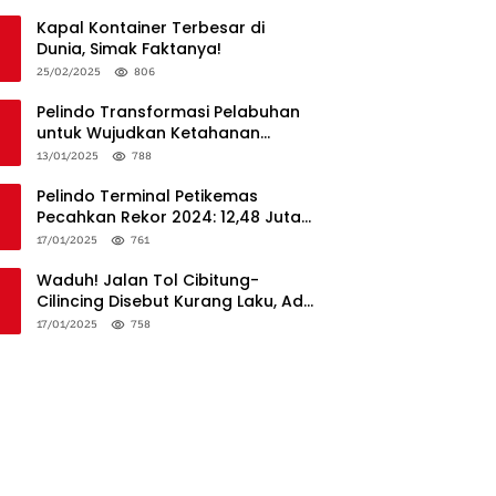
Penanganan
Kapal Kontainer Terbesar di
Dunia, Simak Faktanya!
25/02/2025
806
Pelindo Transformasi Pelabuhan
untuk Wujudkan Ketahanan
Logistik dan Daya Saing Global
13/01/2025
788
Pelindo Terminal Petikemas
Pecahkan Rekor 2024: 12,48 Juta
TEUs, Bukti Keunggulan Logistik
17/01/2025
761
Nasional
Waduh! Jalan Tol Cibitung-
Cilincing Disebut Kurang Laku, Ada
Apa?
17/01/2025
758