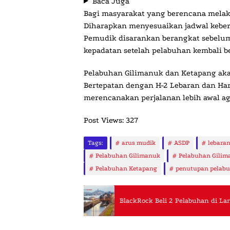
Baca Juga
Bagi masyarakat yang berencana melak
Diharapkan menyesuaikan jadwal keber
Pemudik disarankan berangkat sebelum
kepadatan setelah pelabuhan kembali be
Pelabuhan Gilimanuk dan Ketapang ak
Bertepatan dengan H-2 Lebaran dan Ha
merencanakan perjalanan lebih awal ag
Post Views:
327
Tags:
arus mudik
ASDP
lebara
Pelabuhan Gilimanuk
Pelabuhan Gilim
Pelabuhan Ketapang
penutupan pelab
BlackRock Beli 2 Pelabuhan di L