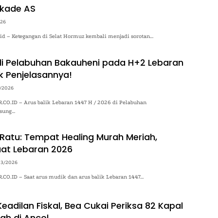
okade AS
026
.id – Ketegangan di Selat Hormuz kembali menjadi sorotan…
 di Pelabuhan Bakauheni pada H+2 Lebaran
k Penjelasannya!
/2026
O.ID – Arus balik Lebaran 1447 H / 2026 di Pelabuhan
gsung…
Ratu: Tempat Healing Murah Meriah,
at Lebaran 2026
03/2026
O.ID – Saat arus mudik dan arus balik Lebaran 1447…
adilan Fiskal, Bea Cukai Periksa 82 Kapal
ah di Ancol