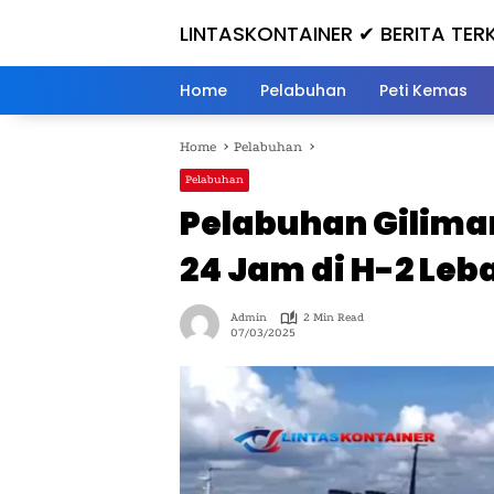
Skip
LINTASKONTAINER ✔ BERITA TER
to
content
HARI INI
Home
Pelabuhan
Peti Kemas
Home
Pelabuhan
Pelabuhan
Pelabuhan Gilima
24 Jam di H-2 Leb
Admin
2 Min Read
07/03/2025