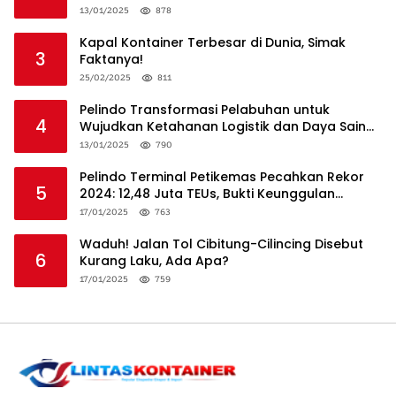
13/01/2025
878
Kapal Kontainer Terbesar di Dunia, Simak
3
Faktanya!
25/02/2025
811
Pelindo Transformasi Pelabuhan untuk
4
Wujudkan Ketahanan Logistik dan Daya Saing
Global
13/01/2025
790
Pelindo Terminal Petikemas Pecahkan Rekor
5
2024: 12,48 Juta TEUs, Bukti Keunggulan
Logistik Nasional
17/01/2025
763
Waduh! Jalan Tol Cibitung-Cilincing Disebut
6
Kurang Laku, Ada Apa?
17/01/2025
759