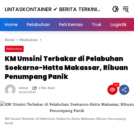
Skip
LINTASKONTAINER ✔ BERITA TERKINI
to
content
KONTAINER TERBARU HARI INI
Home
Pelabuhan
Peti Kemas
Truk
Logistik
Home
Pelabuhan
Pelabuhan
KM Umsini Terbakar di Pelabuhan
Soekarno-Hatta Makassar, Ribuan
Penumpang Panik
385
Admin
2 Min Read
22/02/2025
KM Umsini Terbakar di Pelabuhan Soekarno-Hatta Makassar, Ribuan Penumpang
Panik