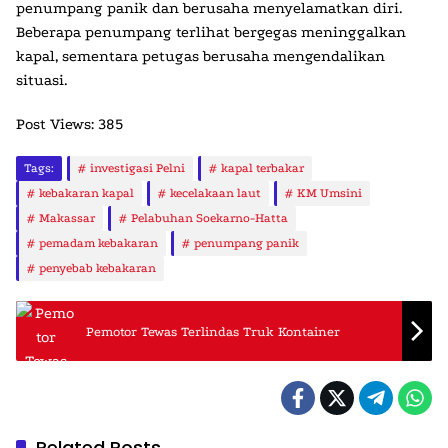
penumpang panik dan berusaha menyelamatkan diri.
Beberapa penumpang terlihat bergegas meninggalkan
kapal, sementara petugas berusaha mengendalikan
situasi.
Post Views:
385
Tags:
investigasi Pelni
kapal terbakar
kebakaran kapal
kecelakaan laut
KM Umsini
Makassar
Pelabuhan Soekarno-Hatta
pemadam kebakaran
penumpang panik
penyebab kebakaran
Pemotor Tewas Terlindas Truk Kontainer
Related Posts