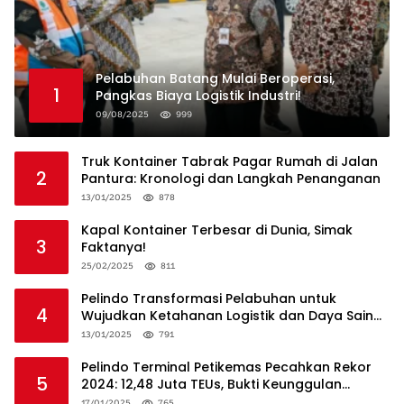
Pelabuhan Batang Mulai Beroperasi,
1
Pangkas Biaya Logistik Industri!
09/08/2025
999
Truk Kontainer Tabrak Pagar Rumah di Jalan
2
Pantura: Kronologi dan Langkah Penanganan
13/01/2025
878
Kapal Kontainer Terbesar di Dunia, Simak
3
Faktanya!
25/02/2025
811
Pelindo Transformasi Pelabuhan untuk
4
Wujudkan Ketahanan Logistik dan Daya Saing
Global
13/01/2025
791
Pelindo Terminal Petikemas Pecahkan Rekor
5
2024: 12,48 Juta TEUs, Bukti Keunggulan
Logistik Nasional
17/01/2025
765