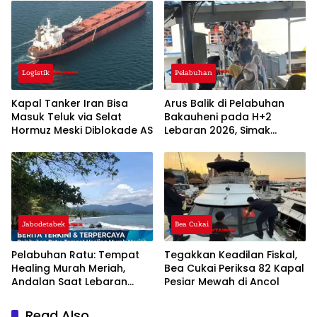
Logistik
Pelabuhan
Kapal Tanker Iran Bisa
Arus Balik di Pelabuhan
Masuk Teluk via Selat
Bakauheni pada H+2
Hormuz Meski Diblokade AS
Lebaran 2026, Simak
Penjelasannya!
Jabodetabek
Bea Cukai
Pelabuhan Ratu: Tempat
Tegakkan Keadilan Fiskal,
Healing Murah Meriah,
Bea Cukai Periksa 82 Kapal
Andalan Saat Lebaran
Pesiar Mewah di Ancol
2026
Read Also