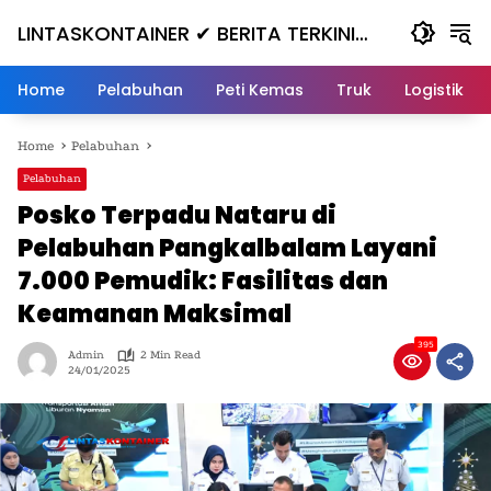
Skip
LINTASKONTAINER ✔ BERITA TERKINI
to
content
KONTAINER TERBARU HARI INI
Home
Pelabuhan
Peti Kemas
Truk
Logistik
Home
Pelabuhan
Pelabuhan
Posko Terpadu Nataru di
Pelabuhan Pangkalbalam Layani
7.000 Pemudik: Fasilitas dan
Keamanan Maksimal
395
Admin
2 Min Read
24/01/2025