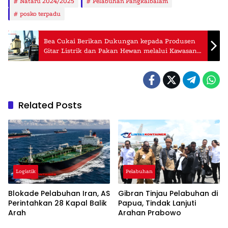
Nataru 2024/2025
Pelabuhan Pangkalbalam
posko terpadu
Bea Cukai Berikan Dukungan kepada Produsen
Gitar Listrik dan Pakan Hewan melalui Kawasan
Berikat
Related Posts
Logistik
Pelabuhan
Blokade Pelabuhan Iran, AS
Gibran Tinjau Pelabuhan di
Perintahkan 28 Kapal Balik
Papua, Tindak Lanjuti
Arah
Arahan Prabowo