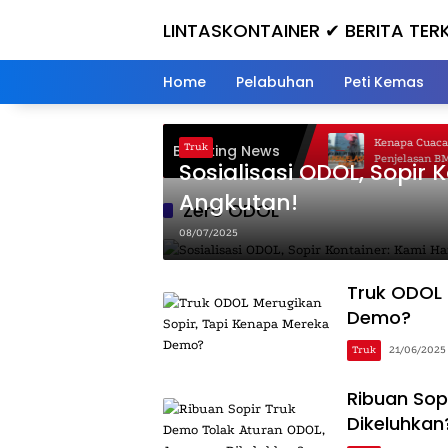
Skip
LINTASKONTAINER ✔ BERITA TERK
to
content
Home
Pelabuhan
Peti Kemas
Kecelakaan Kereta di Bekasi Timur, Gerbong
Kenapa Cuaca Hari 
Breaking News
Truk
Ringsek, Simak Kronologi Lengkapnya!
Penjelasan BMKG
Sosialisasi ODOL, Sopir
Angkutan!
Zero ODOL
08/07/2025
Truk ODOL 
Demo?
Truk
21/06/2025
Ribuan Sop
Dikeluhkan