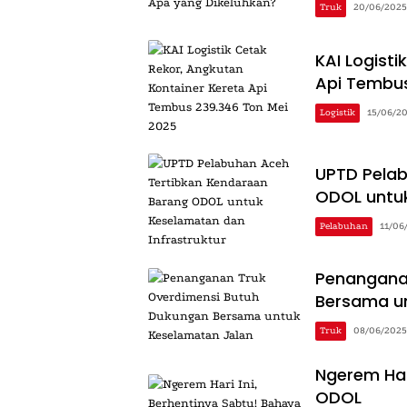
Truk
20/06/2025
KAI Logist
Api Tembus
Logistik
15/06/2
UPTD Pelab
ODOL untuk
Pelabuhan
11/06
Penangana
Bersama u
Truk
08/06/2025
Ngerem Har
ODOL