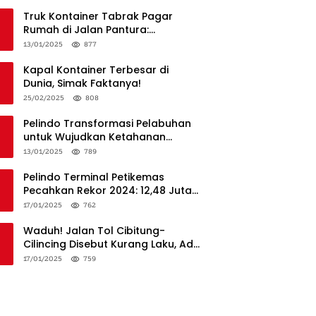
Truk Kontainer Tabrak Pagar
Rumah di Jalan Pantura:
Kronologi dan Langkah
13/01/2025
877
Penanganan
Kapal Kontainer Terbesar di
Dunia, Simak Faktanya!
25/02/2025
808
Pelindo Transformasi Pelabuhan
untuk Wujudkan Ketahanan
Logistik dan Daya Saing Global
13/01/2025
789
Pelindo Terminal Petikemas
Pecahkan Rekor 2024: 12,48 Juta
TEUs, Bukti Keunggulan Logistik
17/01/2025
762
Nasional
Waduh! Jalan Tol Cibitung-
Cilincing Disebut Kurang Laku, Ada
Apa?
17/01/2025
759