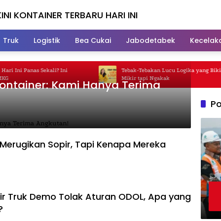
INI KONTAINER TERBARU HARI INI
Truk
Logistik
Bea Cukai
Jabodetabek
Kecelak
Ini Panas Sekali? Ini
Tebak-Tebakan Lucu Logika yang Bikin K
Mikir tapi Ngakak
 Kontainer: Kami Hanya Terima
Po
Merugikan Sopir, Tapi Kenapa Mereka
ir Truk Demo Tolak Aturan ODOL, Apa yang
?