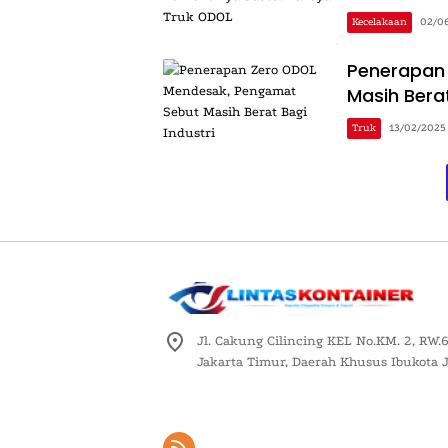
Kecelakaan
02/0
Penerapan
Masih Berat
Truk
13/02/2025
Jl. Cakung Cilincing KEL No.KM. 2, RW.6
Jakarta Timur, Daerah Khusus Ibukota 