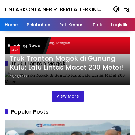
Skip
LINTASKONTAINER ✔ BERITA TERKINI
to
content
KONTAINER TERBARU HARI INI
Home
Pelabuhan
Peti Kemas
Truk
Logistik
agal Nanjak, Masuk ke Jurang, Kerugian
Breaking News
ta
Truk
Truk Tronton Mogok di Gunung
Truk Tronton Mogok
Kulu: Lalu Lintas Macet 200 Meter!
22/06/2025
View More
Popular Posts