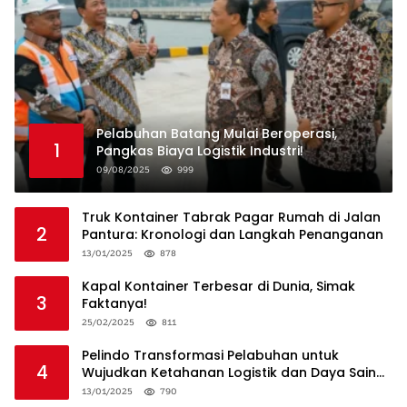
Pelabuhan Batang Mulai Beroperasi,
1
Pangkas Biaya Logistik Industri!
09/08/2025
999
Truk Kontainer Tabrak Pagar Rumah di Jalan
2
Pantura: Kronologi dan Langkah Penanganan
13/01/2025
878
Kapal Kontainer Terbesar di Dunia, Simak
3
Faktanya!
25/02/2025
811
Pelindo Transformasi Pelabuhan untuk
4
Wujudkan Ketahanan Logistik dan Daya Saing
Global
13/01/2025
790