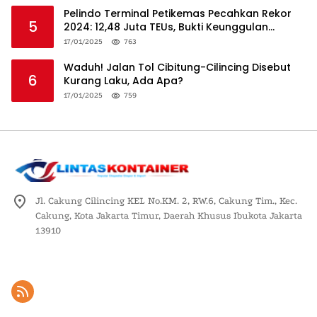
Pelindo Terminal Petikemas Pecahkan Rekor
5
2024: 12,48 Juta TEUs, Bukti Keunggulan
Logistik Nasional
17/01/2025
763
Waduh! Jalan Tol Cibitung-Cilincing Disebut
6
Kurang Laku, Ada Apa?
17/01/2025
759
Jl. Cakung Cilincing KEL No.KM. 2, RW.6, Cakung Tim., Kec.
Cakung, Kota Jakarta Timur, Daerah Khusus Ibukota Jakarta
13910