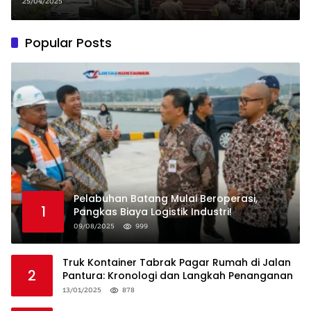
di Jalan Raya
25/04/2025
Popular Posts
Pelabuhan Batang Mulai Beroperasi,
1
Pangkas Biaya Logistik Industri!
09/08/2025
999
Truk Kontainer Tabrak Pagar Rumah di Jalan
2
Pantura: Kronologi dan Langkah Penanganan
13/01/2025
878