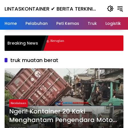
Skip
LINTASKONTAINER ✔ BERITA TERKINI
to
content
KONTAINER TERBARU HARI INI
Home
Pelabuhan
Peti Kemas
Truk
Logistik
l Nanjak, Masuk ke Jurang, Kerugian
Breaking News
truk muatan berat
Kecelakaan
Ngeri! Kontainer 20 Kaki
Menghantam Pengendara Motor