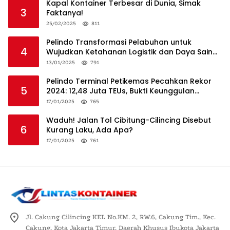
Kapal Kontainer Terbesar di Dunia, Simak
3
Faktanya!
25/02/2025
811
Pelindo Transformasi Pelabuhan untuk
4
Wujudkan Ketahanan Logistik dan Daya Saing
Global
13/01/2025
791
Pelindo Terminal Petikemas Pecahkan Rekor
5
2024: 12,48 Juta TEUs, Bukti Keunggulan
Logistik Nasional
17/01/2025
765
Waduh! Jalan Tol Cibitung-Cilincing Disebut
6
Kurang Laku, Ada Apa?
17/01/2025
761
Jl. Cakung Cilincing KEL No.KM. 2, RW.6, Cakung Tim., Kec.
Cakung, Kota Jakarta Timur, Daerah Khusus Ibukota Jakarta