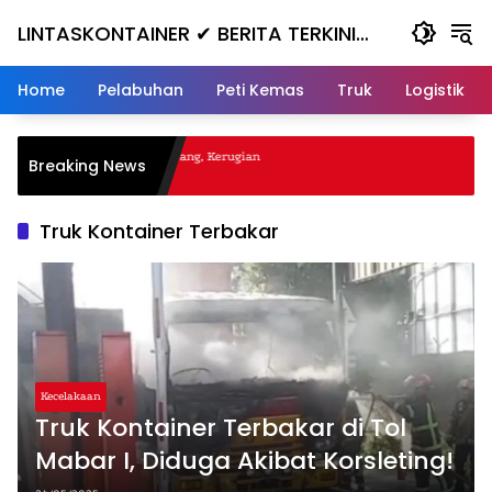
Skip
LINTASKONTAINER ✔ BERITA TERKINI
to
content
KONTAINER TERBARU HARI INI
Home
Pelabuhan
Peti Kemas
Truk
Logistik
agal Nanjak, Masuk ke Jurang, Kerugian
Breaking News
ta
Truk Kontainer Terbakar
Kecelakaan
Truk Kontainer Terbakar di Tol
Mabar I, Diduga Akibat Korsleting!