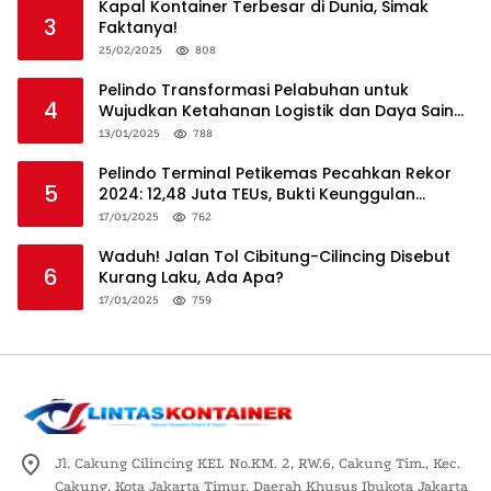
Kapal Kontainer Terbesar di Dunia, Simak
3
Faktanya!
25/02/2025
808
Pelindo Transformasi Pelabuhan untuk
4
Wujudkan Ketahanan Logistik dan Daya Saing
Global
13/01/2025
788
Pelindo Terminal Petikemas Pecahkan Rekor
5
2024: 12,48 Juta TEUs, Bukti Keunggulan
Logistik Nasional
17/01/2025
762
Waduh! Jalan Tol Cibitung-Cilincing Disebut
6
Kurang Laku, Ada Apa?
17/01/2025
759
Jl. Cakung Cilincing KEL No.KM. 2, RW.6, Cakung Tim., Kec.
Cakung, Kota Jakarta Timur, Daerah Khusus Ibukota Jakarta