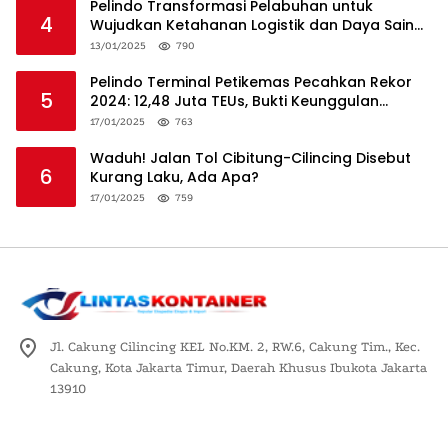
Pelindo Transformasi Pelabuhan untuk
4
Wujudkan Ketahanan Logistik dan Daya Saing
Global
13/01/2025
790
Pelindo Terminal Petikemas Pecahkan Rekor
5
2024: 12,48 Juta TEUs, Bukti Keunggulan
Logistik Nasional
17/01/2025
763
Waduh! Jalan Tol Cibitung-Cilincing Disebut
6
Kurang Laku, Ada Apa?
17/01/2025
759
Jl. Cakung Cilincing KEL No.KM. 2, RW.6, Cakung Tim., Kec.
Cakung, Kota Jakarta Timur, Daerah Khusus Ibukota Jakarta
13910