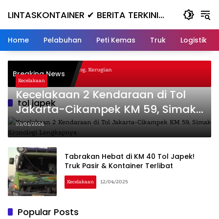
Skip
LINTASKONTAINER ✔ BERITA TERKINI
to
content
KONTAINER TERBARU HARI INI
Home
Pelabuhan
Peti Kemas
Truk
Logistik
gal Nanjak, Masuk ke Jurang, Kerugian
Breaking News
a
Kecelakaan
Kecelakaan 2 Kendaraan di Tol
tol japek
Jakarta-Cikampek KM 59, Simak
Kronologi Lengkapnya
03/01/2026
Tabrakan Hebat di KM 40 Tol Japek!
Truk Pasir & Kontainer Terlibat
Kecelakaan
12/04/2025
Popular Posts