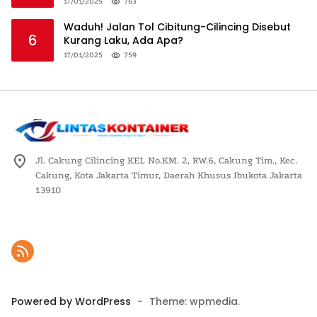
Logistik Nasional
17/01/2025
763
Waduh! Jalan Tol Cibitung-Cilincing Disebut
6
Kurang Laku, Ada Apa?
17/01/2025
759
Jl. Cakung Cilincing KEL No.KM. 2, RW.6, Cakung Tim., Kec.
Cakung, Kota Jakarta Timur, Daerah Khusus Ibukota Jakarta
13910
Powered by WordPress
-
Theme: wpmedia.