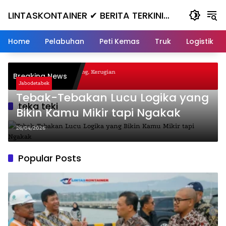
Skip
LINTASKONTAINER ✔ BERITA TERKINI
to
content
KONTAINER TERBARU HARI INI
Home
Pelabuhan
Peti Kemas
Truk
Logistik
agal Nanjak, Masuk ke Jurang, Kerugian
Breaking News
ta
Jabodetabek
Tebak-Tebakan Lucu Logika yang
teka teki
Bikin Kamu Mikir tapi Ngakak
26/04/2026
Popular Posts