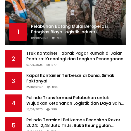
Pelabuhan Batang Mulai Beroperasi,
1
Pangkas Biaya Logistik Industri!
09/08/2025
998
Truk Kontainer Tabrak Pagar Rumah di Jalan
2
Pantura: Kronologi dan Langkah Penanganan
13/01/2025
877
Kapal Kontainer Terbesar di Dunia, Simak
3
Faktanya!
25/02/2025
808
Pelindo Transformasi Pelabuhan untuk
4
Wujudkan Ketahanan Logistik dan Daya Saing
Global
13/01/2025
790
Pelindo Terminal Petikemas Pecahkan Rekor
5
2024: 12,48 Juta TEUs, Bukti Keunggulan