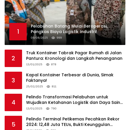
Pelabuhan Batang Mulai Beroperasi,
1
Pangkas Biaya Logistik Industri!
09/08/2025
999
Truk Kontainer Tabrak Pagar Rumah di Jalan
2
Pantura: Kronologi dan Langkah Penanganan
13/01/2025
878
Kapal Kontainer Terbesar di Dunia, Simak
3
Faktanya!
25/02/2025
811
Pelindo Transformasi Pelabuhan untuk
4
Wujudkan Ketahanan Logistik dan Daya Saing
Global
13/01/2025
790
Pelindo Terminal Petikemas Pecahkan Rekor
5
2024: 12,48 Juta TEUs, Bukti Keunggulan