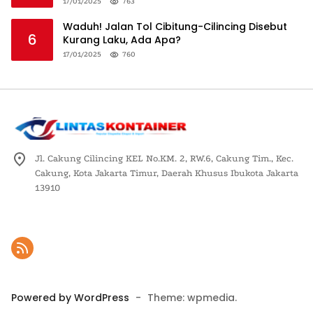
Logistik Nasional
17/01/2025
763
Waduh! Jalan Tol Cibitung-Cilincing Disebut
6
Kurang Laku, Ada Apa?
17/01/2025
760
Jl. Cakung Cilincing KEL No.KM. 2, RW.6, Cakung Tim., Kec.
Cakung, Kota Jakarta Timur, Daerah Khusus Ibukota Jakarta
13910
Powered by WordPress
-
Theme: wpmedia.