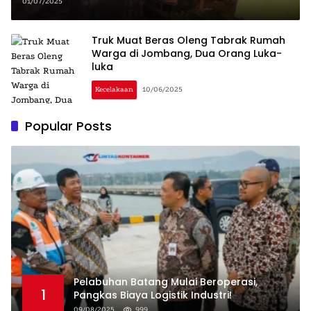
Korban Jiwa!
01/07/2025
Truk Muat Beras Oleng Tabrak Rumah
Warga di Jombang, Dua Orang Luka-
luka
Kecelakaan
10/06/2025
Popular Posts
Pelabuhan Batang Mulai Beroperasi,
1
Pangkas Biaya Logistik Industri!
09/08/2025
999