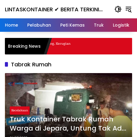
Skip
LINTASKONTAINER ✔ BERITA TERKINI
to
content
KONTAINER TERBARU HARI INI
Home
Pelabuhan
Peti Kemas
Truk
Logistik
al Nanjak, Masuk ke Jurang, Kerugian
Breaking News
Tabrak Rumah
Kecelakaan
Truk Kontainer Tabrak Rumah
Warga di Jepara, Untung Tak Ada