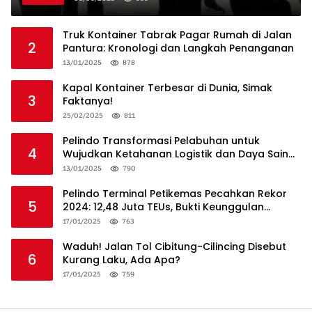
Truk Kontainer Tabrak Pagar Rumah di Jalan
2
Pantura: Kronologi dan Langkah Penanganan
13/01/2025
878
Kapal Kontainer Terbesar di Dunia, Simak
3
Faktanya!
25/02/2025
811
Pelindo Transformasi Pelabuhan untuk
4
Wujudkan Ketahanan Logistik dan Daya Saing
Global
13/01/2025
790
Pelindo Terminal Petikemas Pecahkan Rekor
5
2024: 12,48 Juta TEUs, Bukti Keunggulan
Logistik Nasional
17/01/2025
763
Waduh! Jalan Tol Cibitung-Cilincing Disebut
6
Kurang Laku, Ada Apa?
17/01/2025
759