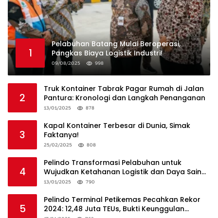
Pelabuhan Batang Mulai Beroperasi,
1
Pangkas Biaya Logistik Industri!
09/08/2025
998
Truk Kontainer Tabrak Pagar Rumah di Jalan
2
Pantura: Kronologi dan Langkah Penanganan
13/01/2025
878
Kapal Kontainer Terbesar di Dunia, Simak
3
Faktanya!
25/02/2025
808
Pelindo Transformasi Pelabuhan untuk
4
Wujudkan Ketahanan Logistik dan Daya Saing
Global
13/01/2025
790
Pelindo Terminal Petikemas Pecahkan Rekor
5
2024: 12,48 Juta TEUs, Bukti Keunggulan