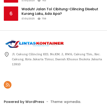
Logistik Nasional
17/01/2025
763
Waduh! Jalan Tol Cibitung-Cilincing Disebut
6
Kurang Laku, Ada Apa?
17/01/2025
759
Jl. Cakung Cilincing KEL No.KM. 2, RW.6, Cakung Tim., Kec.
Cakung, Kota Jakarta Timur, Daerah Khusus Ibukota Jakarta
13910
Powered by WordPress
-
Theme: wpmedia.