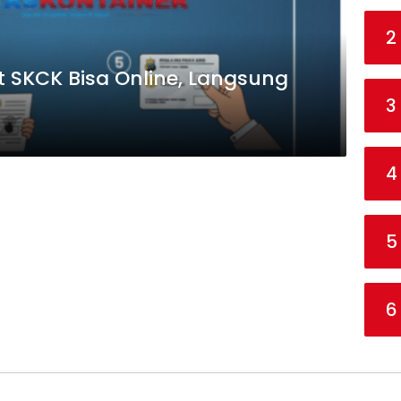
2
 SKCK Bisa Online, Langsung
3
4
5
6