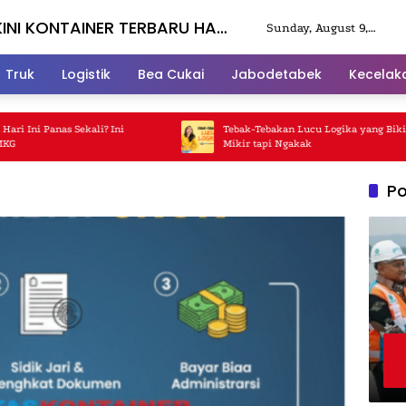
INI KONTAINER TERBARU HARI
Sunday, August 9,
2026
Truk
Logistik
Bea Cukai
Jabodetabek
Kecelak
i Panas Sekali? Ini
Tebak-Tebakan Lucu Logika yang Bikin Ka
Mikir tapi Ngakak
Po