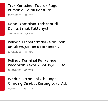
Truk Kontainer Tabrak Pagar
Rumah di Jalan Pantura:
Kronologi dan Langkah
13/01/2025
878
Penanganan
Kapal Kontainer Terbesar di
Dunia, Simak Faktanya!
25/02/2025
811
Pelindo Transformasi Pelabuhan
untuk Wujudkan Ketahanan
Logistik dan Daya Saing Global
13/01/2025
790
Pelindo Terminal Petikemas
Pecahkan Rekor 2024: 12,48 Juta
TEUs, Bukti Keunggulan Logistik
17/01/2025
763
Nasional
Waduh! Jalan Tol Cibitung-
Cilincing Disebut Kurang Laku, Ada
Apa?
17/01/2025
759