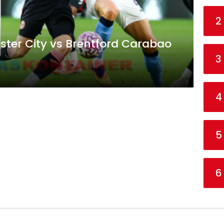
2
ester City vs Brentford Carabao
3
4
5
6