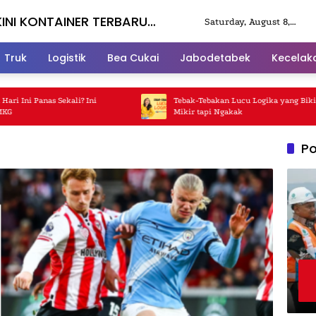
KINI KONTAINER TERBARU
Saturday, August 8,
2026
Truk
Logistik
Bea Cukai
Jabodetabek
Kecelak
Ini Panas Sekali? Ini
Tebak-Tebakan Lucu Logika yang Bikin K
Mikir tapi Ngakak
Po