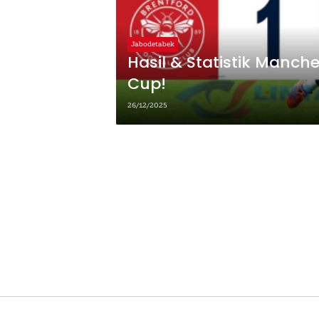
Jabodetabek
Hasil & Statistik Manch
Cup!
26/12/2025