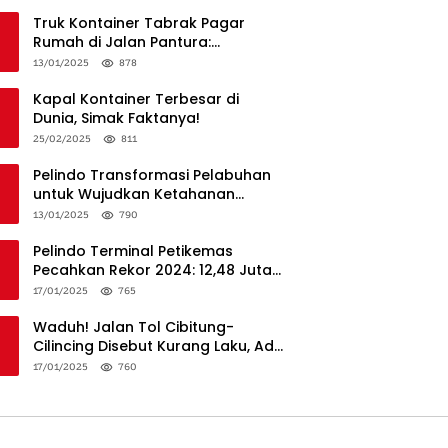
Truk Kontainer Tabrak Pagar
Rumah di Jalan Pantura:
Kronologi dan Langkah
13/01/2025
878
Penanganan
Kapal Kontainer Terbesar di
Dunia, Simak Faktanya!
25/02/2025
811
Pelindo Transformasi Pelabuhan
untuk Wujudkan Ketahanan
Logistik dan Daya Saing Global
13/01/2025
790
Pelindo Terminal Petikemas
Pecahkan Rekor 2024: 12,48 Juta
TEUs, Bukti Keunggulan Logistik
17/01/2025
765
Nasional
Waduh! Jalan Tol Cibitung-
Cilincing Disebut Kurang Laku, Ada
Apa?
17/01/2025
760