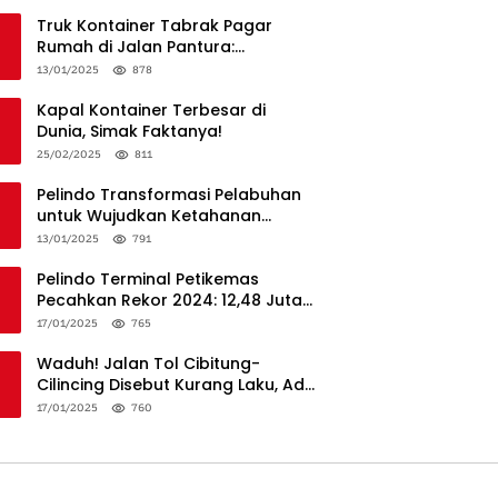
Truk Kontainer Tabrak Pagar
Rumah di Jalan Pantura:
Kronologi dan Langkah
13/01/2025
878
Penanganan
Kapal Kontainer Terbesar di
Dunia, Simak Faktanya!
25/02/2025
811
Pelindo Transformasi Pelabuhan
untuk Wujudkan Ketahanan
Logistik dan Daya Saing Global
13/01/2025
791
Pelindo Terminal Petikemas
Pecahkan Rekor 2024: 12,48 Juta
TEUs, Bukti Keunggulan Logistik
17/01/2025
765
Nasional
Waduh! Jalan Tol Cibitung-
Cilincing Disebut Kurang Laku, Ada
Apa?
17/01/2025
760