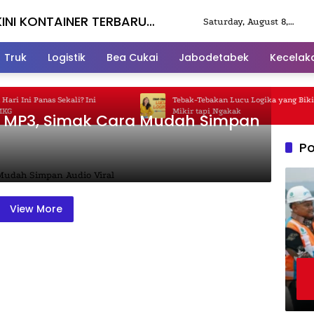
KINI KONTAINER TERBARU
Saturday, August 8,
2026
Truk
Logistik
Bea Cukai
Jabodetabek
Kecelak
 Ini Panas Sekali? Ini
Tebak-Tebakan Lucu Logika yang Bikin 
Mikir tapi Ngakak
 MP3, Simak Cara Mudah Simpan
Po
View More