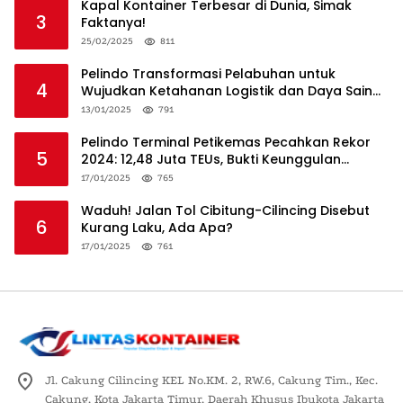
Kapal Kontainer Terbesar di Dunia, Simak
3
Faktanya!
25/02/2025
811
Pelindo Transformasi Pelabuhan untuk
4
Wujudkan Ketahanan Logistik dan Daya Saing
Global
13/01/2025
791
Pelindo Terminal Petikemas Pecahkan Rekor
5
2024: 12,48 Juta TEUs, Bukti Keunggulan
Logistik Nasional
17/01/2025
765
Waduh! Jalan Tol Cibitung-Cilincing Disebut
6
Kurang Laku, Ada Apa?
17/01/2025
761
Jl. Cakung Cilincing KEL No.KM. 2, RW.6, Cakung Tim., Kec.
Cakung, Kota Jakarta Timur, Daerah Khusus Ibukota Jakarta