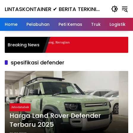
Skip
LINTASKONTAINER ✔ BERITA TERKINI
to
content
KONTAINER TERBARU HARI INI
Home
Pelabuhan
Peti Kemas
Truk
Logistik
gal Nanjak, Masuk ke Jurang, Kerugian
Breaking News
a
spesifikasi defender
Jabodetabek
Harga Land Rover Defender
Terbaru 2025