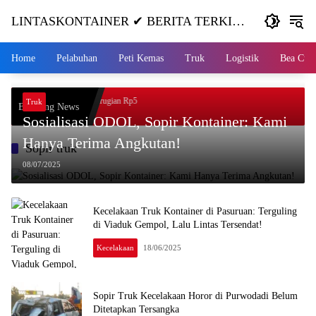
Skip
LINTASKONTAINER ✔ BERITA TERKINI
to
content
KONTAINER TERBARU HARI INI
Home
Pelabuhan
Peti Kemas
Truk
Logistik
Bea Cuk
jak, Masuk ke Jurang, Kerugian Rp5
Truk
Breaking News
Sosialisasi ODOL, Sopir Kontainer: Kami
Hanya Terima Angkutan!
Sopir truk
08/07/2025
Kecelakaan Truk Kontainer di Pasuruan: Terguling
di Viaduk Gempol, Lalu Lintas Tersendat!
Kecelakaan
18/06/2025
Sopir Truk Kecelakaan Horor di Purwodadi Belum
Ditetapkan Tersangka