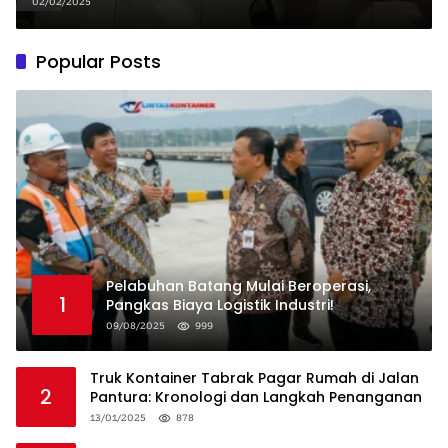
Perangkat Disita
02/02/2025
Popular Posts
Pelabuhan Batang Mulai Beroperasi,
1
Pangkas Biaya Logistik Industri!
09/08/2025
999
Truk Kontainer Tabrak Pagar Rumah di Jalan
2
Pantura: Kronologi dan Langkah Penanganan
13/01/2025
878