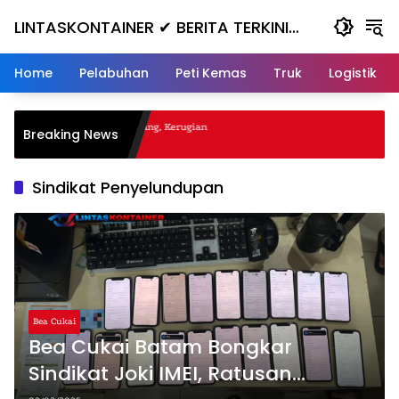
Skip
LINTASKONTAINER ✔ BERITA TERKINI
to
content
KONTAINER TERBARU HARI INI
Home
Pelabuhan
Peti Kemas
Truk
Logistik
gal Nanjak, Masuk ke Jurang, Kerugian
Breaking News
a
Sindikat Penyelundupan
Bea Cukai
Bea Cukai Batam Bongkar
Sindikat Joki IMEI, Ratusan