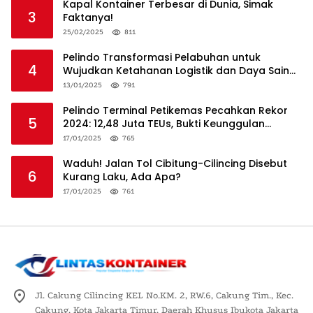
Kapal Kontainer Terbesar di Dunia, Simak
3
Faktanya!
25/02/2025
811
Pelindo Transformasi Pelabuhan untuk
4
Wujudkan Ketahanan Logistik dan Daya Saing
Global
13/01/2025
791
Pelindo Terminal Petikemas Pecahkan Rekor
5
2024: 12,48 Juta TEUs, Bukti Keunggulan
Logistik Nasional
17/01/2025
765
Waduh! Jalan Tol Cibitung-Cilincing Disebut
6
Kurang Laku, Ada Apa?
17/01/2025
761
Jl. Cakung Cilincing KEL No.KM. 2, RW.6, Cakung Tim., Kec.
Cakung, Kota Jakarta Timur, Daerah Khusus Ibukota Jakarta