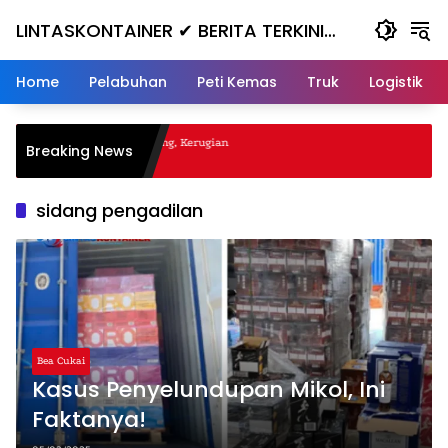
Skip
LINTASKONTAINER ✔ BERITA TERKINI
to
content
KONTAINER TERBARU HARI INI
Home
Pelabuhan
Peti Kemas
Truk
Logistik
al Nanjak, Masuk ke Jurang, Kerugian
Breaking News
sidang pengadilan
Bea Cukai
Kasus Penyelundupan Mikol, Ini
Faktanya!