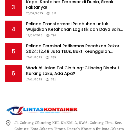
Kapal Kontainer Terbesar di Dunia, Simak
3
Faktanya!
25/02/2025
811
Pelindo Transformasi Pelabuhan untuk
4
Wujudkan Ketahanan Logistik dan Daya Saing
Global
13/01/2025
791
Pelindo Terminal Petikemas Pecahkan Rekor
5
2024: 12,48 Juta TEUs, Bukti Keunggulan
Logistik Nasional
17/01/2025
765
Waduh! Jalan Tol Cibitung-Cilincing Disebut
6
Kurang Laku, Ada Apa?
17/01/2025
761
Jl. Cakung Cilincing KEL No.KM. 2, RW.6, Cakung Tim., Kec.
Cakung, Kota Jakarta Timur, Daerah Khusus Ibukota Jakarta