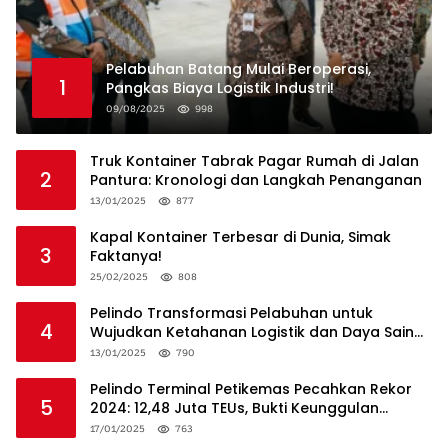
Pelabuhan Batang Mulai Beroperasi,
1
Pangkas Biaya Logistik Industri!
09/08/2025
998
Truk Kontainer Tabrak Pagar Rumah di Jalan
2
Pantura: Kronologi dan Langkah Penanganan
13/01/2025
877
Kapal Kontainer Terbesar di Dunia, Simak
3
Faktanya!
25/02/2025
808
Pelindo Transformasi Pelabuhan untuk
4
Wujudkan Ketahanan Logistik dan Daya Saing
Global
13/01/2025
790
Pelindo Terminal Petikemas Pecahkan Rekor
5
2024: 12,48 Juta TEUs, Bukti Keunggulan
Logistik Nasional
17/01/2025
763