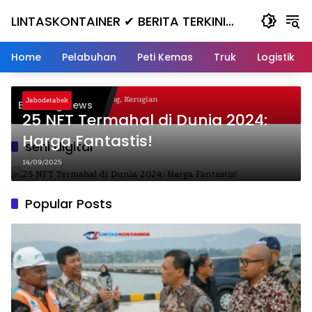
Skip
LINTASKONTAINER ✔ BERITA TERKINI
to
content
KONTAINER TERBARU HARI INI
Home
Pelabuhan
Peti Kemas
Truk
Logistik
gal Nanjak, Masuk ke Jurang, Kerugian
Jabodetabek
Breaking News
a
25 NFT Termahal di Dunia 2024:
Harga Fantastis!
seni digital
14/09/2025
Popular Posts