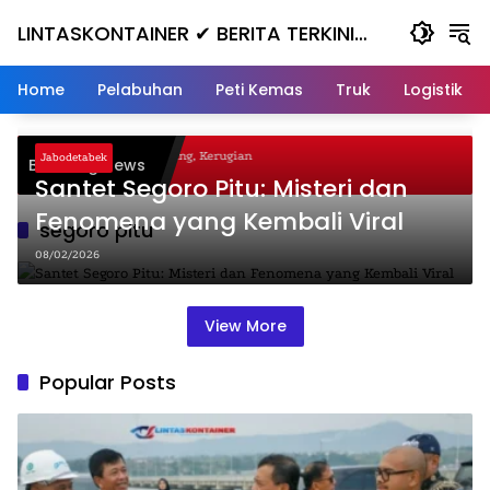
Skip
LINTASKONTAINER ✔ BERITA TERKINI
to
content
KONTAINER TERBARU HARI INI
Home
Pelabuhan
Peti Kemas
Truk
Logistik
agal Nanjak, Masuk ke Jurang, Kerugian
Jabodetabek
Breaking News
ta
Santet Segoro Pitu: Misteri dan
Fenomena yang Kembali Viral
segoro pitu
08/02/2026
View More
Popular Posts