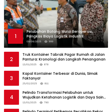
Pelabuhan Batang Mulai Beroperasi,
1
Pangkas Biaya Logistik Industri!
09/08/2025
999
Truk Kontainer Tabrak Pagar Rumah di Jalan
2
Pantura: Kronologi dan Langkah Penanganan
13/01/2025
878
Kapal Kontainer Terbesar di Dunia, Simak
3
Faktanya!
25/02/2025
811
Pelindo Transformasi Pelabuhan untuk
4
Wujudkan Ketahanan Logistik dan Daya Saing
Global
13/01/2025
790
Pelindo Terminal Petikemas Pecahkan Rekor