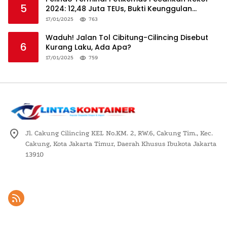
5
2024: 12,48 Juta TEUs, Bukti Keunggulan
Logistik Nasional
17/01/2025
763
Waduh! Jalan Tol Cibitung-Cilincing Disebut
6
Kurang Laku, Ada Apa?
17/01/2025
759
Jl. Cakung Cilincing KEL No.KM. 2, RW.6, Cakung Tim., Kec.
Cakung, Kota Jakarta Timur, Daerah Khusus Ibukota Jakarta
13910