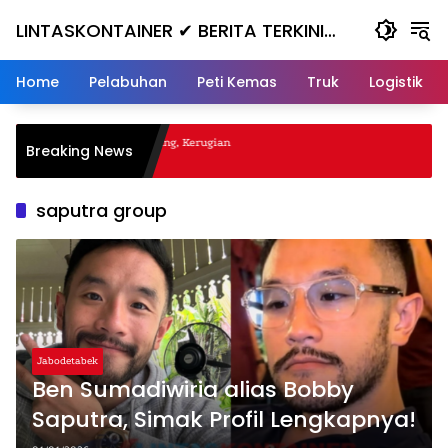
Skip
LINTASKONTAINER ✔ BERITA TERKINI
to
content
KONTAINER TERBARU HARI INI
Home
Pelabuhan
Peti Kemas
Truk
Logistik
al Nanjak, Masuk ke Jurang, Kerugian
Breaking News
saputra group
Jabodetabek
Ben Sumadiwiria alias Bobby
Saputra, Simak Profil Lengkapnya!