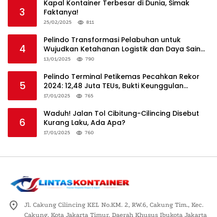
Kapal Kontainer Terbesar di Dunia, Simak
3
Faktanya!
25/02/2025
811
Pelindo Transformasi Pelabuhan untuk
4
Wujudkan Ketahanan Logistik dan Daya Saing
Global
13/01/2025
790
Pelindo Terminal Petikemas Pecahkan Rekor
5
2024: 12,48 Juta TEUs, Bukti Keunggulan
Logistik Nasional
17/01/2025
765
Waduh! Jalan Tol Cibitung-Cilincing Disebut
6
Kurang Laku, Ada Apa?
17/01/2025
760
Jl. Cakung Cilincing KEL No.KM. 2, RW.6, Cakung Tim., Kec.
Cakung, Kota Jakarta Timur, Daerah Khusus Ibukota Jakarta