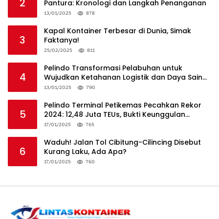
2
Pantura: Kronologi dan Langkah Penanganan
13/01/2025
878
Kapal Kontainer Terbesar di Dunia, Simak
3
Faktanya!
25/02/2025
811
Pelindo Transformasi Pelabuhan untuk
4
Wujudkan Ketahanan Logistik dan Daya Saing
Global
13/01/2025
790
Pelindo Terminal Petikemas Pecahkan Rekor
5
2024: 12,48 Juta TEUs, Bukti Keunggulan
Logistik Nasional
17/01/2025
765
Waduh! Jalan Tol Cibitung-Cilincing Disebut
6
Kurang Laku, Ada Apa?
17/01/2025
760