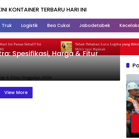
INI KONTAINER TERBARU HARI INI
Truk
Logistik
Bea Cukai
Jabodetabek
Kecelak
Ini Panas Sekali? Ini
Tebak-Tebakan Lucu Logika yang Bikin K
Mikir tapi Ngakak
a: Spesifikasi, Harga & Fitur
Po
View More