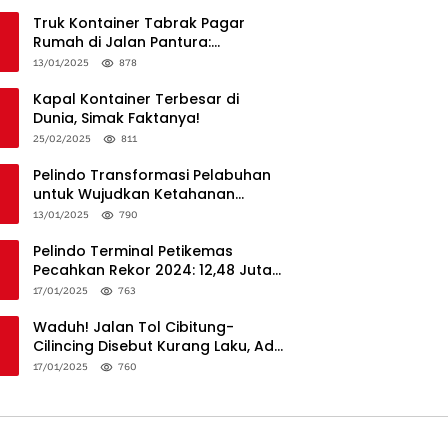
Truk Kontainer Tabrak Pagar
Rumah di Jalan Pantura:
Kronologi dan Langkah
13/01/2025
878
Penanganan
Kapal Kontainer Terbesar di
Dunia, Simak Faktanya!
25/02/2025
811
Pelindo Transformasi Pelabuhan
untuk Wujudkan Ketahanan
Logistik dan Daya Saing Global
13/01/2025
790
Pelindo Terminal Petikemas
Pecahkan Rekor 2024: 12,48 Juta
TEUs, Bukti Keunggulan Logistik
17/01/2025
763
Nasional
Waduh! Jalan Tol Cibitung-
Cilincing Disebut Kurang Laku, Ada
Apa?
17/01/2025
760