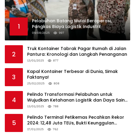
Pelabuhan Batang Mulai Beroperasi,
1
Pangkas Biaya Logistik Industri!
09/08/2025
997
Truk Kontainer Tabrak Pagar Rumah di Jalan
2
Pantura: Kronologi dan Langkah Penanganan
13/01/2025
877
Kapal Kontainer Terbesar di Dunia, Simak
3
Faktanya!
25/02/2025
808
Pelindo Transformasi Pelabuhan untuk
4
Wujudkan Ketahanan Logistik dan Daya Saing
Global
13/01/2025
788
Pelindo Terminal Petikemas Pecahkan Rekor
5
2024: 12,48 Juta TEUs, Bukti Keunggulan
Logistik Nasional
17/01/2025
762