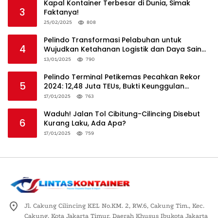
Kapal Kontainer Terbesar di Dunia, Simak
3
Faktanya!
25/02/2025
808
Pelindo Transformasi Pelabuhan untuk
4
Wujudkan Ketahanan Logistik dan Daya Saing
Global
13/01/2025
790
Pelindo Terminal Petikemas Pecahkan Rekor
5
2024: 12,48 Juta TEUs, Bukti Keunggulan
Logistik Nasional
17/01/2025
763
Waduh! Jalan Tol Cibitung-Cilincing Disebut
6
Kurang Laku, Ada Apa?
17/01/2025
759
Jl. Cakung Cilincing KEL No.KM. 2, RW.6, Cakung Tim., Kec.
Cakung, Kota Jakarta Timur, Daerah Khusus Ibukota Jakarta