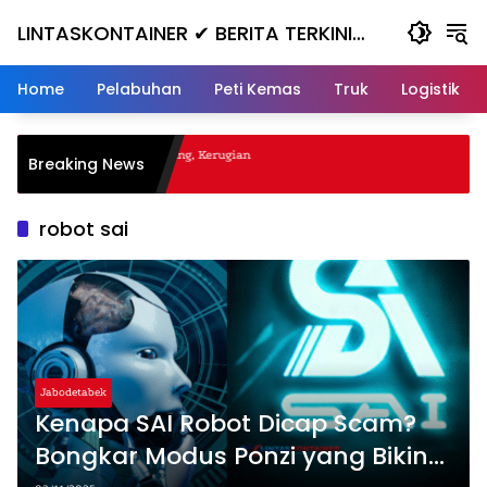
Skip
LINTASKONTAINER ✔ BERITA TERKINI
to
content
KONTAINER TERBARU HARI INI
Home
Pelabuhan
Peti Kemas
Truk
Logistik
al Nanjak, Masuk ke Jurang, Kerugian
Breaking News
a
robot sai
Jabodetabek
Kenapa SAI Robot Dicap Scam?
Bongkar Modus Ponzi yang Bikin