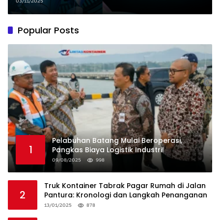
Rugi Ribuan!
03/11/2025
Popular Posts
Pelabuhan Batang Mulai Beroperasi,
1
Pangkas Biaya Logistik Industri!
09/08/2025
998
Truk Kontainer Tabrak Pagar Rumah di Jalan
2
Pantura: Kronologi dan Langkah Penanganan
13/01/2025
878