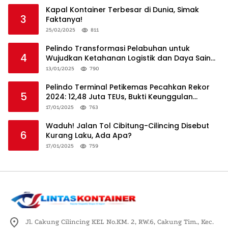
Kapal Kontainer Terbesar di Dunia, Simak
3
Faktanya!
25/02/2025
811
Pelindo Transformasi Pelabuhan untuk
4
Wujudkan Ketahanan Logistik dan Daya Saing
Global
13/01/2025
790
Pelindo Terminal Petikemas Pecahkan Rekor
5
2024: 12,48 Juta TEUs, Bukti Keunggulan
Logistik Nasional
17/01/2025
763
Waduh! Jalan Tol Cibitung-Cilincing Disebut
6
Kurang Laku, Ada Apa?
17/01/2025
759
Jl. Cakung Cilincing KEL No.KM. 2, RW.6, Cakung Tim., Kec.