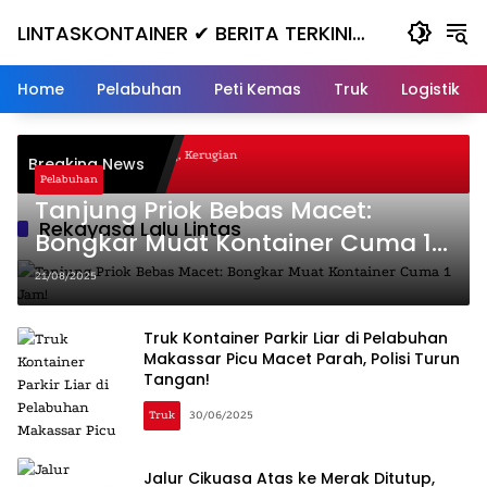
Skip
LINTASKONTAINER ✔ BERITA TERKINI
to
content
KONTAINER TERBARU HARI INI
Home
Pelabuhan
Peti Kemas
Truk
Logistik
l Nanjak, Masuk ke Jurang, Kerugian
Breaking News
Pelabuhan
Tanjung Priok Bebas Macet:
Rekayasa Lalu Lintas
Bongkar Muat Kontainer Cuma 1
Jam!
21/08/2025
Truk Kontainer Parkir Liar di Pelabuhan
Makassar Picu Macet Parah, Polisi Turun
Tangan!
Truk
30/06/2025
Jalur Cikuasa Atas ke Merak Ditutup,