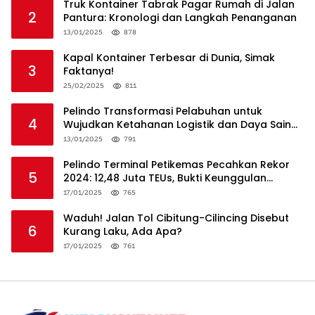
Truk Kontainer Tabrak Pagar Rumah di Jalan
2
Pantura: Kronologi dan Langkah Penanganan
13/01/2025
878
Kapal Kontainer Terbesar di Dunia, Simak
3
Faktanya!
25/02/2025
811
Pelindo Transformasi Pelabuhan untuk
4
Wujudkan Ketahanan Logistik dan Daya Saing
Global
13/01/2025
791
Pelindo Terminal Petikemas Pecahkan Rekor
5
2024: 12,48 Juta TEUs, Bukti Keunggulan
Logistik Nasional
17/01/2025
765
Waduh! Jalan Tol Cibitung-Cilincing Disebut
6
Kurang Laku, Ada Apa?
17/01/2025
761