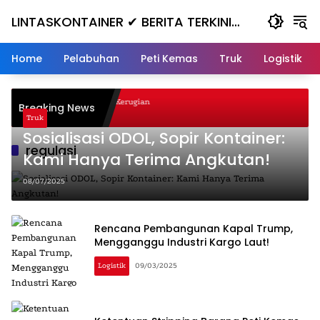
Skip
LINTASKONTAINER ✔ BERITA TERKINI
to
content
KONTAINER TERBARU HARI INI
Home
Pelabuhan
Peti Kemas
Truk
Logistik
Nanjak, Masuk ke Jurang, Kerugian
Breaking News
Truk
Sosialisasi ODOL, Sopir Kontainer:
regulasi
Kami Hanya Terima Angkutan!
08/07/2025
Rencana Pembangunan Kapal Trump,
Mengganggu Industri Kargo Laut!
Logistik
09/03/2025