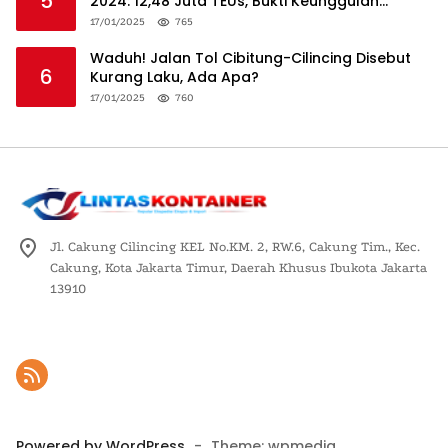
5
2024: 12,48 Juta TEUs, Bukti Keunggulan
Logistik Nasional
17/01/2025
765
Waduh! Jalan Tol Cibitung-Cilincing Disebut
6
Kurang Laku, Ada Apa?
17/01/2025
760
Jl. Cakung Cilincing KEL No.KM. 2, RW.6, Cakung Tim., Kec.
Cakung, Kota Jakarta Timur, Daerah Khusus Ibukota Jakarta
13910
Powered by WordPress
-
Theme: wpmedia.