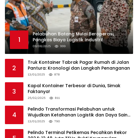
Pelabuhan Batang Mulai Beroperasi,
1
Pangkas Biaya Logistik Industri!
09/08/2025
999
Truk Kontainer Tabrak Pagar Rumah di Jalan
2
Pantura: Kronologi dan Langkah Penanganan
13/01/2025
878
Kapal Kontainer Terbesar di Dunia, Simak
3
Faktanya!
25/02/2025
811
Pelindo Transformasi Pelabuhan untuk
4
Wujudkan Ketahanan Logistik dan Daya Saing
Global
13/01/2025
790
Pelindo Terminal Petikemas Pecahkan Rekor