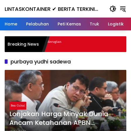
Skip
LINTASKONTAINER ✔ BERITA TERKINI
to
content
KONTAINER TERBARU HARI INI
Home
Pelabuhan
Peti Kemas
Truk
Logistik
anjak, Masuk ke Jurang, Kerugian
Breaking News
purbaya yudhi sadewa
Bea Cukai
Lonjakan Harga Minyak Dunia
Ancam Ketahanan APBN