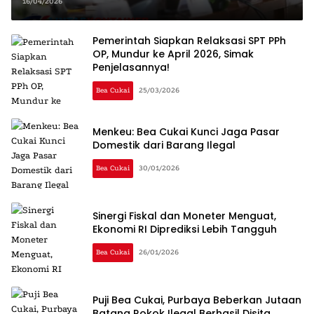
Indonesia
16/04/2026
Pemerintah Siapkan Relaksasi SPT PPh
OP, Mundur ke April 2026, Simak
Penjelasannya!
Bea Cukai
25/03/2026
Menkeu: Bea Cukai Kunci Jaga Pasar
Domestik dari Barang Ilegal
Bea Cukai
30/01/2026
Sinergi Fiskal dan Moneter Menguat,
Ekonomi RI Diprediksi Lebih Tangguh
Bea Cukai
26/01/2026
Puji Bea Cukai, Purbaya Beberkan Jutaan
Batang Rokok Ilegal Berhasil Disita