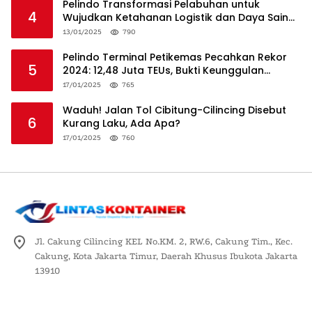
Pelindo Transformasi Pelabuhan untuk
4
Wujudkan Ketahanan Logistik dan Daya Saing
Global
13/01/2025
790
Pelindo Terminal Petikemas Pecahkan Rekor
5
2024: 12,48 Juta TEUs, Bukti Keunggulan
Logistik Nasional
17/01/2025
765
Waduh! Jalan Tol Cibitung-Cilincing Disebut
6
Kurang Laku, Ada Apa?
17/01/2025
760
Jl. Cakung Cilincing KEL No.KM. 2, RW.6, Cakung Tim., Kec.
Cakung, Kota Jakarta Timur, Daerah Khusus Ibukota Jakarta
13910