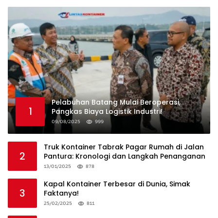
Pelabuhan Batang Mulai Beroperasi,
1
Pangkas Biaya Logistik Industri!
09/08/2025
999
Truk Kontainer Tabrak Pagar Rumah di Jalan
2
Pantura: Kronologi dan Langkah Penanganan
13/01/2025
878
Kapal Kontainer Terbesar di Dunia, Simak
3
Faktanya!
25/02/2025
811