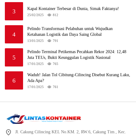
Kapal Kontainer Terbesar di Dunia, Simak Faktanya!
3
25/02/2025
812
Pelindo Transformasi Pelabuhan untuk Wujudkan
4
Ketahanan Logistik dan Daya Saing Global
13/01/2025
791
Pelindo Terminal Petikemas Pecahkan Rekor 2024: 12,48
5
Juta TEUs, Bukti Keunggulan Logistik Nasional
17/01/2025
765
Waduh! Jalan Tol Cibitung-Cilincing Disebut Kurang Laku,
6
Ada Apa?
17/01/2025
761
Jl. Cakung Cilincing KEL No.KM. 2, RW.6, Cakung Tim., Kec.