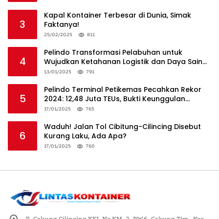
Kapal Kontainer Terbesar di Dunia, Simak
3
Faktanya!
25/02/2025
811
Pelindo Transformasi Pelabuhan untuk
4
Wujudkan Ketahanan Logistik dan Daya Saing
Global
13/01/2025
791
Pelindo Terminal Petikemas Pecahkan Rekor
5
2024: 12,48 Juta TEUs, Bukti Keunggulan
Logistik Nasional
17/01/2025
765
Waduh! Jalan Tol Cibitung-Cilincing Disebut
6
Kurang Laku, Ada Apa?
17/01/2025
760
Jl. Cakung Cilincing KEL No.KM. 2, RW.6, Cakung Tim., Kec.