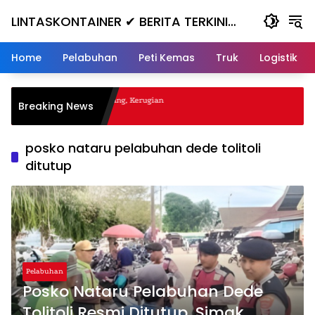
Skip
LINTASKONTAINER ✔ BERITA TERKINI
to
content
KONTAINER TERBARU HARI INI
Home
Pelabuhan
Peti Kemas
Truk
Logistik
al Nanjak, Masuk ke Jurang, Kerugian
Breaking News
a
posko nataru pelabuhan dede tolitoli
ditutup
Pelabuhan
Posko Nataru Pelabuhan Dede
Tolitoli Resmi Ditutup, Simak