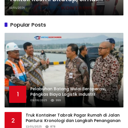
Penjelasannya!
11/01/2026
Popular Posts
Pelabuhan Batang Mulai Beroperasi,
1
Pangkas Biaya Logistik Industri!
09/08/2025
999
Truk Kontainer Tabrak Pagar Rumah di Jalan
2
Pantura: Kronologi dan Langkah Penanganan
13/01/2025
878