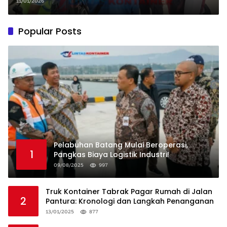
Penjelasannya!
11/01/2026
Popular Posts
Pelabuhan Batang Mulai Beroperasi,
1
Pangkas Biaya Logistik Industri!
09/08/2025
997
Truk Kontainer Tabrak Pagar Rumah di Jalan
2
Pantura: Kronologi dan Langkah Penanganan
13/01/2025
877