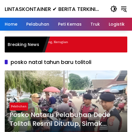
Skip
LINTASKONTAINER ✔ BERITA TERKINI
to
content
KONTAINER TERBARU HARI INI
Home
Pelabuhan
Peti Kemas
Truk
Logistik
al Nanjak, Masuk ke Jurang, Kerugian
Breaking News
a
posko natal tahun baru tolitoli
Pelabuhan
Posko Nataru Pelabuhan Dede
Tolitoli Resmi Ditutup, Simak