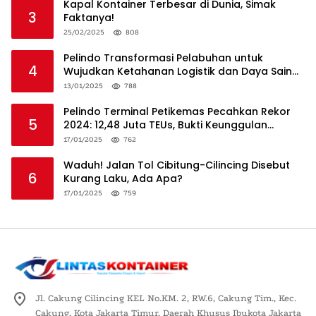
Kapal Kontainer Terbesar di Dunia, Simak
3
Faktanya!
25/02/2025
808
Pelindo Transformasi Pelabuhan untuk
4
Wujudkan Ketahanan Logistik dan Daya Saing
Global
13/01/2025
788
Pelindo Terminal Petikemas Pecahkan Rekor
5
2024: 12,48 Juta TEUs, Bukti Keunggulan
Logistik Nasional
17/01/2025
762
Waduh! Jalan Tol Cibitung-Cilincing Disebut
6
Kurang Laku, Ada Apa?
17/01/2025
759
Jl. Cakung Cilincing KEL No.KM. 2, RW.6, Cakung Tim., Kec.
Cakung, Kota Jakarta Timur, Daerah Khusus Ibukota Jakarta