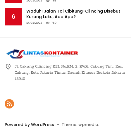
Logistik Nasional
17/01/2025
763
Waduh! Jalan Tol Cibitung-Cilincing Disebut
6
Kurang Laku, Ada Apa?
17/01/2025
759
Jl. Cakung Cilincing KEL No.KM. 2, RW.6, Cakung Tim., Kec.
Cakung, Kota Jakarta Timur, Daerah Khusus Ibukota Jakarta
13910
Powered by WordPress
-
Theme: wpmedia.