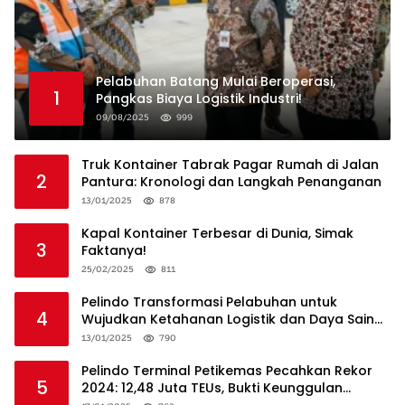
Pelabuhan Batang Mulai Beroperasi,
1
Pangkas Biaya Logistik Industri!
09/08/2025
999
Truk Kontainer Tabrak Pagar Rumah di Jalan
2
Pantura: Kronologi dan Langkah Penanganan
13/01/2025
878
Kapal Kontainer Terbesar di Dunia, Simak
3
Faktanya!
25/02/2025
811
Pelindo Transformasi Pelabuhan untuk
4
Wujudkan Ketahanan Logistik dan Daya Saing
Global
13/01/2025
790
Pelindo Terminal Petikemas Pecahkan Rekor
5
2024: 12,48 Juta TEUs, Bukti Keunggulan