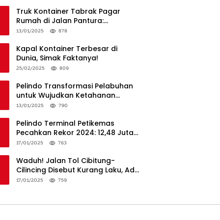
Truk Kontainer Tabrak Pagar
Rumah di Jalan Pantura:
Kronologi dan Langkah
13/01/2025
878
Penanganan
Kapal Kontainer Terbesar di
Dunia, Simak Faktanya!
25/02/2025
809
Pelindo Transformasi Pelabuhan
untuk Wujudkan Ketahanan
Logistik dan Daya Saing Global
13/01/2025
790
Pelindo Terminal Petikemas
Pecahkan Rekor 2024: 12,48 Juta
TEUs, Bukti Keunggulan Logistik
17/01/2025
763
Nasional
Waduh! Jalan Tol Cibitung-
Cilincing Disebut Kurang Laku, Ada
Apa?
17/01/2025
759