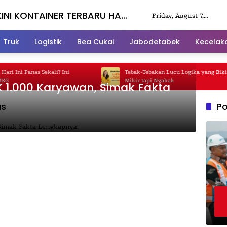
INI KONTAINER TERBARU HARI
Friday, August 7,
2026
Truk
Logistik
Bea Cukai
Jabodetabek
Kecelak
 Ini Panas Sekali? Ini
Tebak-Tebakan Lucu Logika yang Bikin 
Mikir tapi Ngakak
 1.000 Karyawan, Simak Fakta
as
Po