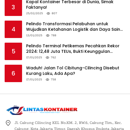
Kapal Kontainer Terbesar di Dunia, Simak
3
Faktanya!
25/02/2025
807
Pelindo Transformasi Pelabuhan untuk
4
Wujudkan Ketahanan Logistik dan Daya Saing
Global
13/01/2025
788
Pelindo Terminal Petikemas Pecahkan Rekor
5
2024: 12,48 Juta TEUs, Bukti Keunggulan
Logistik Nasional
17/01/2025
762
Waduh! Jalan Tol Cibitung-Cilincing Disebut
6
Kurang Laku, Ada Apa?
17/01/2025
758
Jl. Cakung Cilincing KEL No.KM. 2, RW.6, Cakung Tim., Kec.
Cakung, Kota Jakarta Timur, Daerah Khusus Ibukota Jakarta