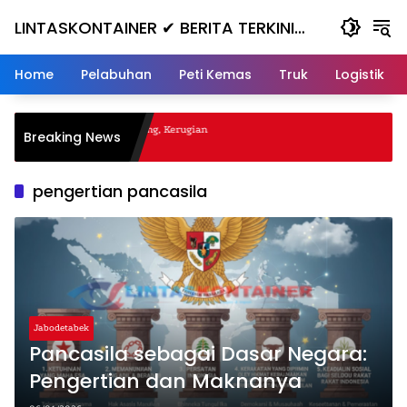
Skip
LINTASKONTAINER ✔ BERITA TERKINI
to
content
KONTAINER TERBARU HARI INI
Home
Pelabuhan
Peti Kemas
Truk
Logistik
al Nanjak, Masuk ke Jurang, Kerugian
Breaking News
a
pengertian pancasila
Jabodetabek
Pancasila sebagai Dasar Negara:
Pengertian dan Maknanya