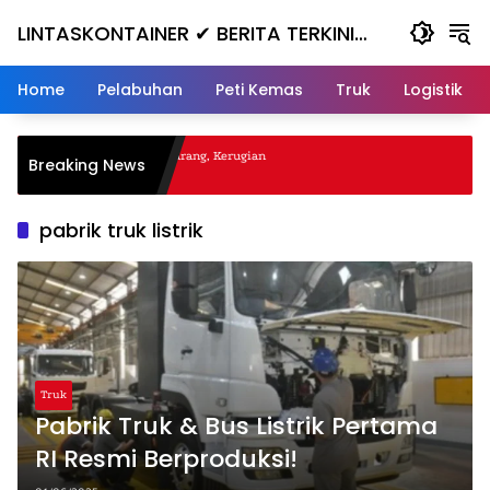
Skip
LINTASKONTAINER ✔ BERITA TERKINI
to
content
KONTAINER TERBARU HARI INI
Home
Pelabuhan
Peti Kemas
Truk
Logistik
Gagal Nanjak, Masuk ke Jurang, Kerugian
Breaking News
uta
pabrik truk listrik
Truk
Pabrik Truk & Bus Listrik Pertama
RI Resmi Berproduksi!