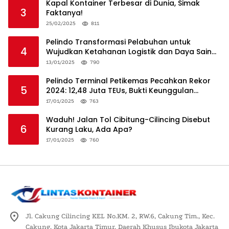
Kapal Kontainer Terbesar di Dunia, Simak
3
Faktanya!
25/02/2025
811
Pelindo Transformasi Pelabuhan untuk
4
Wujudkan Ketahanan Logistik dan Daya Saing
Global
13/01/2025
790
Pelindo Terminal Petikemas Pecahkan Rekor
5
2024: 12,48 Juta TEUs, Bukti Keunggulan
Logistik Nasional
17/01/2025
763
Waduh! Jalan Tol Cibitung-Cilincing Disebut
6
Kurang Laku, Ada Apa?
17/01/2025
760
Jl. Cakung Cilincing KEL No.KM. 2, RW.6, Cakung Tim., Kec.
Cakung, Kota Jakarta Timur, Daerah Khusus Ibukota Jakarta