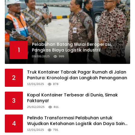
Pelabuhan Batang Mulai Beroperasi,
1
Pangkas Biaya Logistik Industri!
09/08/2025
999
Truk Kontainer Tabrak Pagar Rumah di Jalan
2
Pantura: Kronologi dan Langkah Penanganan
13/01/2025
878
Kapal Kontainer Terbesar di Dunia, Simak
3
Faktanya!
25/02/2025
811
Pelindo Transformasi Pelabuhan untuk
4
Wujudkan Ketahanan Logistik dan Daya Saing
Global
13/01/2025
791