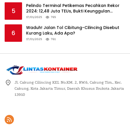
Pelindo Terminal Petikemas Pecahkan Rekor
5
2024: 12,48 Juta TEUs, Bukti Keunggulan
Logistik Nasional
17/01/2025
765
Waduh! Jalan Tol Cibitung-Cilincing Disebut
6
Kurang Laku, Ada Apa?
17/01/2025
761
Jl. Cakung Cilincing KEL No.KM. 2, RW.6, Cakung Tim., Kec.
Cakung, Kota Jakarta Timur, Daerah Khusus Ibukota Jakarta
13910