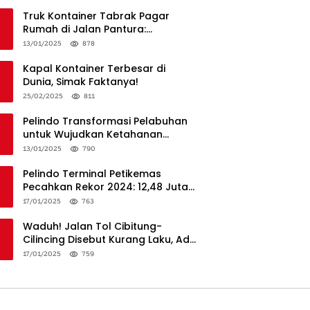
Truk Kontainer Tabrak Pagar
Rumah di Jalan Pantura:
Kronologi dan Langkah
13/01/2025
878
Penanganan
Kapal Kontainer Terbesar di
Dunia, Simak Faktanya!
25/02/2025
811
Pelindo Transformasi Pelabuhan
untuk Wujudkan Ketahanan
Logistik dan Daya Saing Global
13/01/2025
790
Pelindo Terminal Petikemas
Pecahkan Rekor 2024: 12,48 Juta
TEUs, Bukti Keunggulan Logistik
17/01/2025
763
Nasional
Waduh! Jalan Tol Cibitung-
Cilincing Disebut Kurang Laku, Ada
Apa?
17/01/2025
759