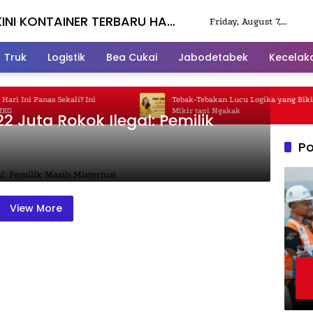
INI KONTAINER TERBARU HARI
Friday, August 7,
2026
Truk
Logistik
Bea Cukai
Jabodetabek
Kecelak
 Ini Panas Sekali? Ini
Tebak-Tebakan Lucu Logika yang Bikin 
Mikir tapi Ngakak
2 Juta Rokok Ilegal: Pemilik
Po
View More