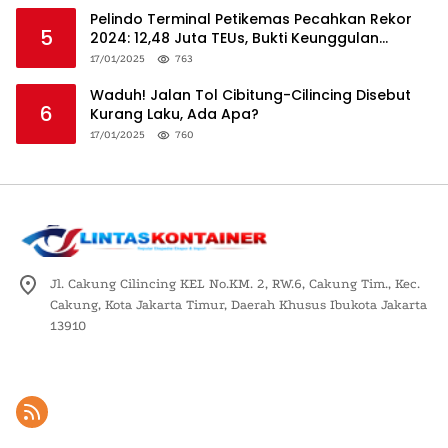
Pelindo Terminal Petikemas Pecahkan Rekor
5
2024: 12,48 Juta TEUs, Bukti Keunggulan
Logistik Nasional
17/01/2025
763
Waduh! Jalan Tol Cibitung-Cilincing Disebut
6
Kurang Laku, Ada Apa?
17/01/2025
760
Jl. Cakung Cilincing KEL No.KM. 2, RW.6, Cakung Tim., Kec.
Cakung, Kota Jakarta Timur, Daerah Khusus Ibukota Jakarta
13910