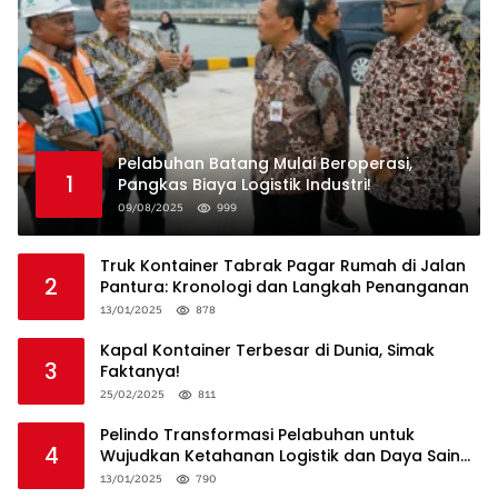
Pelabuhan Batang Mulai Beroperasi,
1
Pangkas Biaya Logistik Industri!
09/08/2025
999
Truk Kontainer Tabrak Pagar Rumah di Jalan
2
Pantura: Kronologi dan Langkah Penanganan
13/01/2025
878
Kapal Kontainer Terbesar di Dunia, Simak
3
Faktanya!
25/02/2025
811
Pelindo Transformasi Pelabuhan untuk
4
Wujudkan Ketahanan Logistik dan Daya Saing
Global
13/01/2025
790