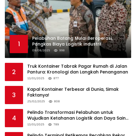
Pelabuhan Batang Mulai Beroperasi,
1
Pangkas Biaya Logistik Industri!
09/08/2025
998
Truk Kontainer Tabrak Pagar Rumah di Jalan
2
Pantura: Kronologi dan Langkah Penanganan
13/01/2025
877
Kapal Kontainer Terbesar di Dunia, Simak
3
Faktanya!
25/02/2025
808
Pelindo Transformasi Pelabuhan untuk
4
Wujudkan Ketahanan Logistik dan Daya Saing
Global
13/01/2025
789
Pelindo Terminal Petikemas Pecahkan Rekor