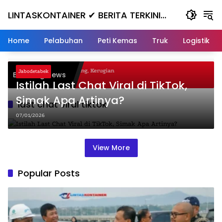
Skip
LINTASKONTAINER ✔ BERITA TERKINI
to
content
KONTAINER TERBARU HARI INI
Home
Pelabuhan
Peti Kemas
Truk
Logistik
Gagal Nanjak, Masuk ke Jurang, Kerugian
Jabodetabek
Breaking News
uta
Istilah Last Chat Viral di TikTok,
Simak Apa Artinya?
last chat viral tiktok
07/01/2026
View More
Popular Posts