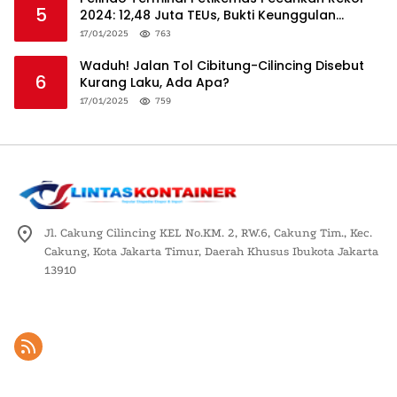
5
2024: 12,48 Juta TEUs, Bukti Keunggulan
Logistik Nasional
17/01/2025
763
Waduh! Jalan Tol Cibitung-Cilincing Disebut
6
Kurang Laku, Ada Apa?
17/01/2025
759
Jl. Cakung Cilincing KEL No.KM. 2, RW.6, Cakung Tim., Kec.
Cakung, Kota Jakarta Timur, Daerah Khusus Ibukota Jakarta
13910