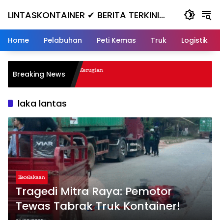
Skip
LINTASKONTAINER ✔ BERITA TERKINI
to
content
KONTAINER TERBARU HARI INI
Home
Pelabuhan
Peti Kemas
Truk
Logistik
anjak, Masuk ke Jurang, Kerugian
Breaking News
laka lantas
Kecelakaan
Tragedi Mitra Raya: Pemotor
Tewas Tabrak Truk Kontainer!