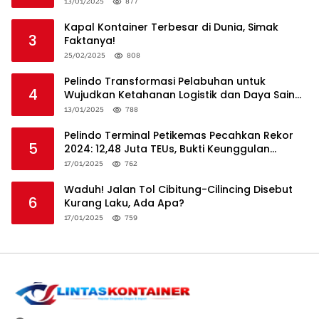
13/01/2025
877
Kapal Kontainer Terbesar di Dunia, Simak
3
Faktanya!
25/02/2025
808
Pelindo Transformasi Pelabuhan untuk
4
Wujudkan Ketahanan Logistik dan Daya Saing
Global
13/01/2025
788
Pelindo Terminal Petikemas Pecahkan Rekor
5
2024: 12,48 Juta TEUs, Bukti Keunggulan
Logistik Nasional
17/01/2025
762
Waduh! Jalan Tol Cibitung-Cilincing Disebut
6
Kurang Laku, Ada Apa?
17/01/2025
759