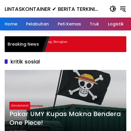
Skip
LINTASKONTAINER ✔ BERITA TERKINI
to
content
KONTAINER TERBARU HARI INI
Home
Pelabuhan
Peti Kemas
Truk
Logistik
gal Nanjak, Masuk ke Jurang, Kerugian
Breaking News
a
kritik sosial
Jabodetabek
Pakar UMY Kupas Makna Bendera
One Piece!