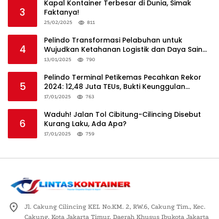
Kapal Kontainer Terbesar di Dunia, Simak
3
Faktanya!
25/02/2025
811
Pelindo Transformasi Pelabuhan untuk
4
Wujudkan Ketahanan Logistik dan Daya Saing
Global
13/01/2025
790
Pelindo Terminal Petikemas Pecahkan Rekor
5
2024: 12,48 Juta TEUs, Bukti Keunggulan
Logistik Nasional
17/01/2025
763
Waduh! Jalan Tol Cibitung-Cilincing Disebut
6
Kurang Laku, Ada Apa?
17/01/2025
759
Jl. Cakung Cilincing KEL No.KM. 2, RW.6, Cakung Tim., Kec.
Cakung, Kota Jakarta Timur, Daerah Khusus Ibukota Jakarta