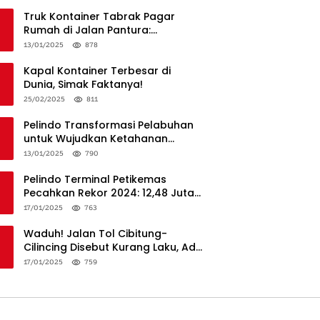
Truk Kontainer Tabrak Pagar
Rumah di Jalan Pantura:
Kronologi dan Langkah
13/01/2025
878
Penanganan
Kapal Kontainer Terbesar di
Dunia, Simak Faktanya!
25/02/2025
811
Pelindo Transformasi Pelabuhan
untuk Wujudkan Ketahanan
Logistik dan Daya Saing Global
13/01/2025
790
Pelindo Terminal Petikemas
Pecahkan Rekor 2024: 12,48 Juta
TEUs, Bukti Keunggulan Logistik
17/01/2025
763
Nasional
Waduh! Jalan Tol Cibitung-
Cilincing Disebut Kurang Laku, Ada
Apa?
17/01/2025
759